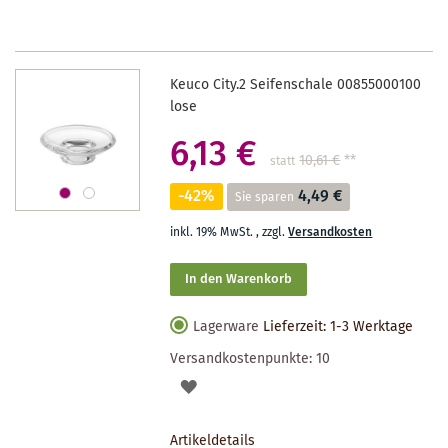
Keuco City.2 Seifenschale 00855000100
lose
6,13 €
10,61 €
**
statt
-42%
4,49 €
Sie sparen
inkl. 19% MwSt.
,
zzgl.
Versandkosten
In den Warenkorb
Lagerware
Lieferzeit: 1-3 Werktage
Versandkostenpunkte:
10
AUF
DEN
Artikeldetails