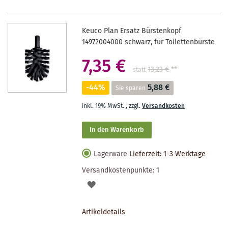
Keuco Plan Ersatz Bürstenkopf
14972004000 schwarz, für Toilettenbürste
7,35 €
13,23 €
**
statt
-44%
5,88 €
Sie sparen
inkl. 19% MwSt.
,
zzgl.
Versandkosten
In den Warenkorb
Lagerware
Lieferzeit: 1-3 Werktage
Versandkostenpunkte:
1
AUF
DEN
Artikeldetails
MERKZETTEL