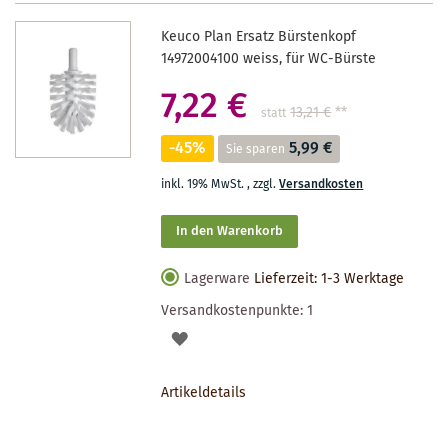
Keuco Plan Ersatz Bürstenkopf
14972004100 weiss, für WC-Bürste
7,22 €
13,21 €
**
statt
-45%
5,99 €
Sie sparen
inkl. 19% MwSt.
,
zzgl.
Versandkosten
In den Warenkorb
Lagerware
Lieferzeit: 1-3 Werktage
Versandkostenpunkte:
1
AUF
DEN
Artikeldetails
MERKZETTEL