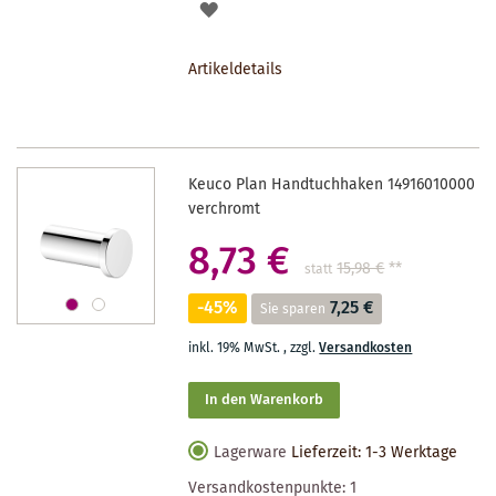
AUF
DEN
Artikeldetails
MERKZETTEL
Keuco Plan Handtuchhaken 14916010000
verchromt
8,73 €
15,98 €
**
statt
-45%
7,25 €
Sie sparen
inkl. 19% MwSt.
,
zzgl.
Versandkosten
In den Warenkorb
Lagerware
Lieferzeit: 1-3 Werktage
Versandkostenpunkte:
1