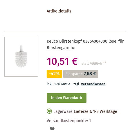
DEN
Artikeldetails
MERKZETTEL
Keuco Bürstenkopf 03864004000 lose, für
Bürstengarnitur
10,51 €
18,18 €
**
statt
-42%
7,68 €
Sie sparen
inkl. 19% MwSt.
,
zzgl.
Versandkosten
In den Warenkorb
Lagerware
Lieferzeit: 1-3 Werktage
Versandkostenpunkte:
1
AUF