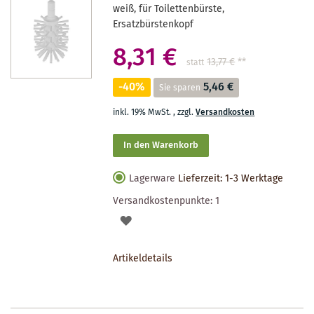
weiß, für Toilettenbürste,
Ersatzbürstenkopf
8,31 €
13,77 €
**
statt
-40%
5,46 €
Sie sparen
inkl. 19% MwSt.
,
zzgl.
Versandkosten
In den Warenkorb
Lagerware
Lieferzeit: 1-3 Werktage
Versandkostenpunkte:
1
AUF
DEN
Artikeldetails
MERKZETTEL