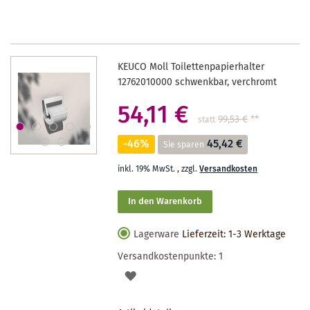
MERKZETTEL
KEUCO Moll Toilettenpapierhalter
12762010000 schwenkbar, verchromt
54,11 €
99,53 €
**
statt
-46%
45,42 €
Sie sparen
inkl. 19% MwSt.
,
zzgl.
Versandkosten
In den Warenkorb
Lagerware
Lieferzeit: 1-3 Werktage
Versandkostenpunkte:
1
AUF
DEN