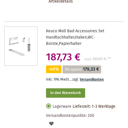
Artikeldetails
MERKZETTEL
Keuco Moll Bad Accessoires Set
Handtuchhalter,Haken,WC-
Bürste,Papierhalter
187,73 €
367,07 €
**
statt
-49%
179,33 €
Sie sparen
inkl. 19% MwSt.
,
zzgl.
Versandkosten
In den Warenkorb
Lagerware
Lieferzeit: 1-3 Werktage
Versandkostenpunkte:
200
AUF