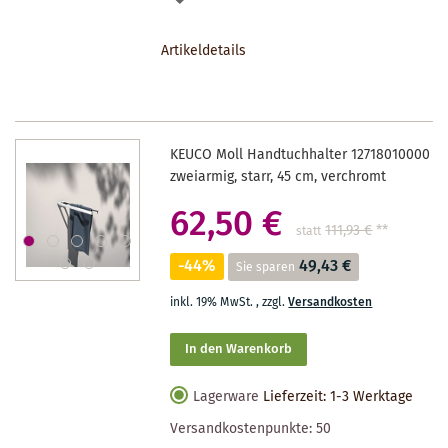
DEN
Artikeldetails
MERKZETTEL
KEUCO Moll Handtuchhalter 12718010000
zweiarmig, starr, 45 cm, verchromt
62,50 €
111,93 €
**
statt
-44%
49,43 €
Sie sparen
inkl. 19% MwSt.
,
zzgl.
Versandkosten
In den Warenkorb
Lagerware
Lieferzeit: 1-3 Werktage
Versandkostenpunkte:
50