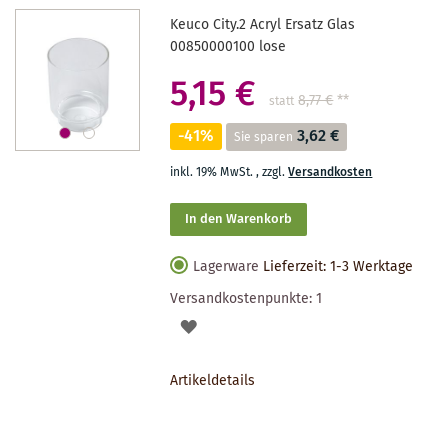
Keuco City.2 Acryl Ersatz Glas
00850000100 lose
5,15 €
8,77 €
**
statt
-41%
3,62 €
Sie sparen
inkl. 19% MwSt.
,
zzgl.
Versandkosten
In den Warenkorb
Lagerware
Lieferzeit: 1-3 Werktage
Versandkostenpunkte:
1
AUF
DEN
Artikeldetails
MERKZETTEL