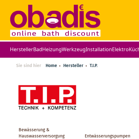
Hersteller
Bad
Heizung
Werkzeug
Installation
Elektro
Küc
Sie sind hier
Home
Hersteller
T.I.P.
Bewässerung &
Hauswasserversorgung
Entwässerungspumpen