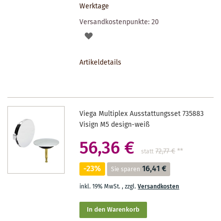
Werktage
Versandkostenpunkte:
20
AUF
DEN
Artikeldetails
MERKZETTEL
Viega Multiplex Ausstattungsset 735883
Visign M5 design-weiß
56,36 €
72,77 €
**
statt
-23%
16,41 €
Sie sparen
inkl. 19% MwSt.
,
zzgl.
Versandkosten
In den Warenkorb