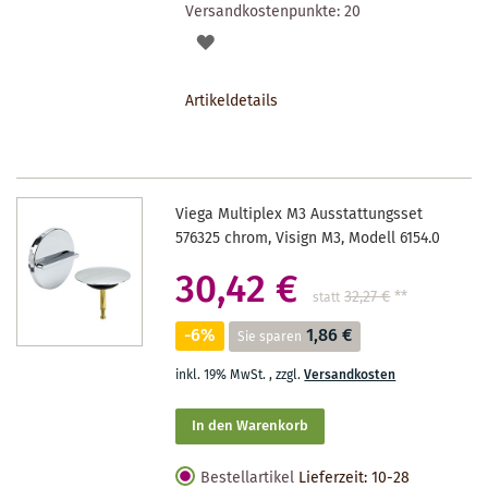
Versandkostenpunkte:
20
AUF
DEN
Artikeldetails
MERKZETTEL
Viega Multiplex M3 Ausstattungsset
576325 chrom, Visign M3, Modell 6154.0
30,42 €
32,27 €
**
statt
-6%
1,86 €
Sie sparen
inkl. 19% MwSt.
,
zzgl.
Versandkosten
In den Warenkorb
Bestellartikel
Lieferzeit: 10-28