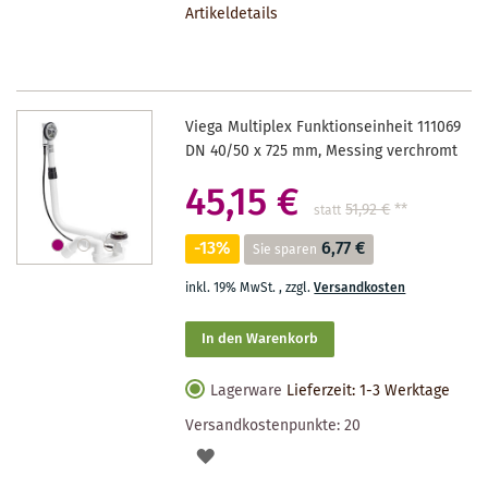
Artikeldetails
MERKZETTEL
Viega Multiplex Funktionseinheit 111069
DN 40/50 x 725 mm, Messing verchromt
45,15 €
51,92 €
**
statt
-13%
6,77 €
Sie sparen
inkl. 19% MwSt.
,
zzgl.
Versandkosten
In den Warenkorb
Lagerware
Lieferzeit: 1-3 Werktage
Versandkostenpunkte:
20
AUF