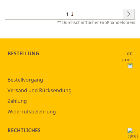
Seite
Seit
Wei
Sie
Seite
1
2
** Durchschnittlicher Großhandelspreis
lesen
gerade
Seite
BESTELLUNG
Bestellvorgang
Versand und Rücksendung
Zahlung
Widerrufsbelehrung
RECHTLICHES