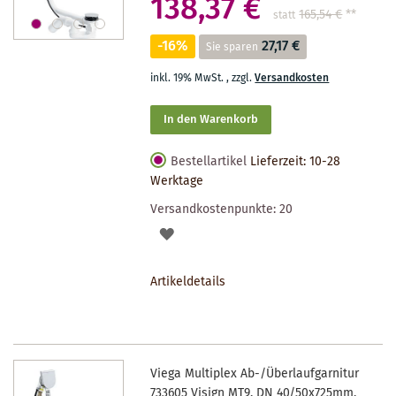
138,37 €
165,54 €
**
statt
-16%
27,17 €
Sie sparen
inkl. 19% MwSt.
,
zzgl.
Versandkosten
In den Warenkorb
Bestellartikel
Lieferzeit: 10-28
Werktage
Versandkostenpunkte:
20
AUF
DEN
Artikeldetails
MERKZETTEL
Viega Multiplex Ab-/Überlaufgarnitur
733605 Visign MT9, DN 40/50x725mm,