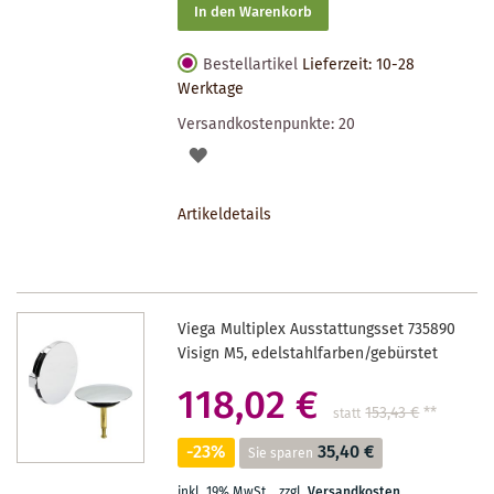
In den Warenkorb
Bestellartikel
Lieferzeit: 10-28
Werktage
Versandkostenpunkte:
20
AUF
DEN
Artikeldetails
MERKZETTEL
Viega Multiplex Ausstattungsset 735890
Visign M5, edelstahlfarben/gebürstet
118,02 €
153,43 €
**
statt
-23%
35,40 €
Sie sparen
inkl. 19% MwSt.
,
zzgl.
Versandkosten