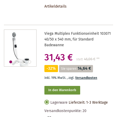
DEN
Artikeldetails
MERKZETTEL
Viega Multiplex Funktionseinheit 103071
40/50 x 540 mm, für Standard
Badewanne
31,43 €
46,06 €
**
statt
-32%
14,64 €
Sie sparen
inkl. 19% MwSt.
,
zzgl.
Versandkosten
In den Warenkorb
Lagerware
Lieferzeit: 1-3 Werktage
Versandkostenpunkte:
20