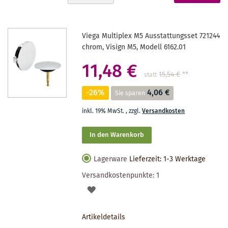
absteigender
gerade
Reihenfolge
Seite
Viega Multiplex M5 Ausstattungsset 721244
chrom, Visign M5, Modell 6162.01
11,48 €
15,54 €
**
statt
-26%
4,06 €
Sie sparen
inkl. 19% MwSt.
,
zzgl.
Versandkosten
In den Warenkorb
Lagerware
Lieferzeit: 1-3 Werktage
Versandkostenpunkte:
1
AUF
DEN
Artikeldetails
MERKZETTEL