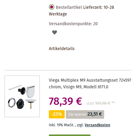
Bestellartikel
Lieferzeit: 10-28
Werktage
Versandkostenpunkte:
20
AUF
DEN
Artikeldetails
MERKZETTEL
Viega Multiplex M9 Ausstattungsset 724597
chrom, Visign M9, Modell 6171.0
78,39 €
101,90 €
**
statt
-23%
23,51 €
Sie sparen
inkl. 19% MwSt.
,
zzgl.
Versandkosten