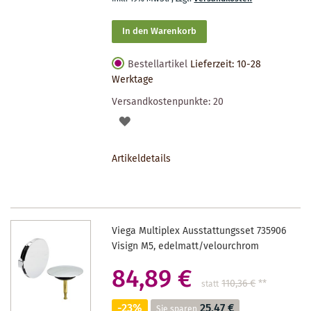
In den Warenkorb
Bestellartikel
Lieferzeit: 10-28
Werktage
Versandkostenpunkte:
20
AUF
DEN
Artikeldetails
MERKZETTEL
Viega Multiplex Ausstattungsset 735906
Visign M5, edelmatt/velourchrom
84,89 €
110,36 €
**
statt
-23%
25,47 €
Sie sparen