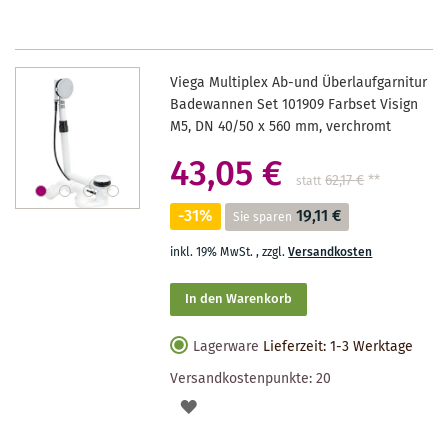
Viega Multiplex Ab-und Überlaufgarnitur
Badewannen Set 101909 Farbset Visign
M5, DN 40/50 x 560 mm, verchromt
43,05 €
62,17 €
**
statt
-31%
19,11 €
Sie sparen
inkl. 19% MwSt.
,
zzgl.
Versandkosten
In den Warenkorb
Lagerware
Lieferzeit: 1-3 Werktage
Versandkostenpunkte:
20
AUF
DEN