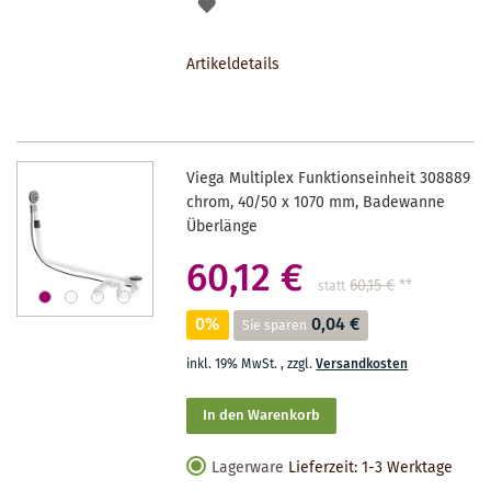
AUF
DEN
Artikeldetails
MERKZETTEL
Viega Multiplex Funktionseinheit 308889
chrom, 40/50 x 1070 mm, Badewanne
Überlänge
60,12 €
60,15 €
**
statt
0%
0,04 €
Sie sparen
inkl. 19% MwSt.
,
zzgl.
Versandkosten
In den Warenkorb
Lagerware
Lieferzeit: 1-3 Werktage