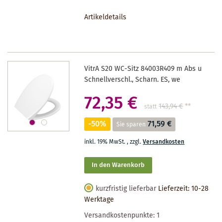
DEN
Artikeldetails
MERKZETTEL
VitrA S20 WC-Sitz 84003R409 m Abs u
Schnellverschl., Scharn. ES, we
72,35 €
143,94 €
**
statt
-50%
71,59 €
Sie sparen
inkl. 19% MwSt.
,
zzgl.
Versandkosten
In den Warenkorb
kurzfristig lieferbar
Lieferzeit: 10-28
Werktage
Versandkostenpunkte:
1