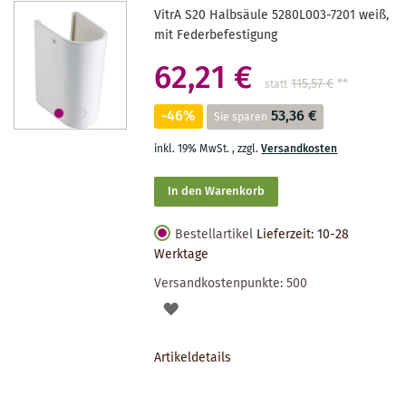
VitrA S20 Halbsäule 5280L003-7201 weiß,
mit Federbefestigung
62,21 €
115,57 €
**
statt
-46%
53,36 €
Sie sparen
inkl. 19% MwSt.
,
zzgl.
Versandkosten
In den Warenkorb
Bestellartikel
Lieferzeit: 10-28
Werktage
Versandkostenpunkte:
500
AUF
DEN
Artikeldetails
MERKZETTEL