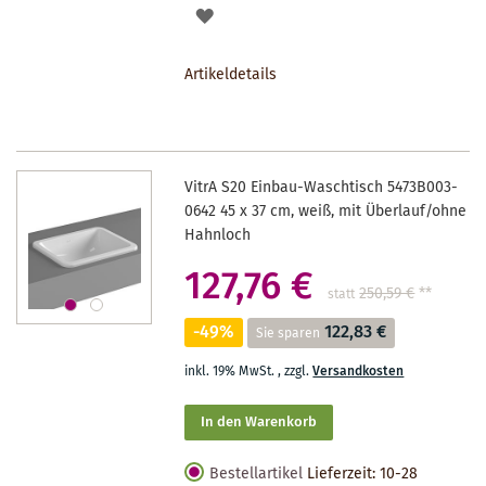
AUF
DEN
Artikeldetails
MERKZETTEL
VitrA S20 Einbau-Waschtisch 5473B003-
0642 45 x 37 cm, weiß, mit Überlauf/ohne
Hahnloch
127,76 €
250,59 €
**
statt
-49%
122,83 €
Sie sparen
inkl. 19% MwSt.
,
zzgl.
Versandkosten
In den Warenkorb
Bestellartikel
Lieferzeit: 10-28