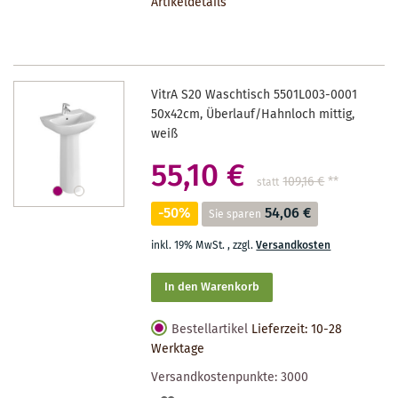
Artikeldetails
MERKZETTEL
VitrA S20 Waschtisch 5501L003-0001
50x42cm, Überlauf/Hahnloch mittig,
weiß
55,10 €
109,16 €
**
statt
-50%
54,06 €
Sie sparen
inkl. 19% MwSt.
,
zzgl.
Versandkosten
In den Warenkorb
Bestellartikel
Lieferzeit: 10-28
Werktage
Versandkostenpunkte:
3000