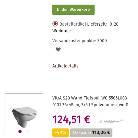
In den Warenkorb
Bestellartikel
Lieferzeit: 10-28
Werktage
Versandkostenpunkte:
3000
AUF
DEN
Artikeldetails
MERKZETTEL
VitrA S20 Wand-Tiefspül-WC 5505L003-
0101 36x48cm, 3/6 I Spülvolumen, weiß
124,51 €
242,57 €
**
statt
-49%
118,06 €
Sie sparen