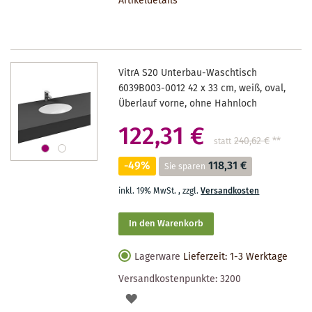
Artikeldetails
MERKZETTEL
VitrA S20 Unterbau-Waschtisch
6039B003-0012 42 x 33 cm, weiß, oval,
Überlauf vorne, ohne Hahnloch
122,31 €
240,62 €
**
statt
-49%
118,31 €
Sie sparen
inkl. 19% MwSt.
,
zzgl.
Versandkosten
In den Warenkorb
Lagerware
Lieferzeit: 1-3 Werktage
Versandkostenpunkte:
3200
AUF