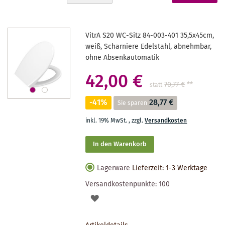
absteigender
gerade
Reihenfolge
Seite
VitrA S20 WC-Sitz 84-003-401 35,5x45cm,
weiß, Scharniere Edelstahl, abnehmbar,
ohne Absenkautomatik
42,00 €
70,77 €
**
statt
-41%
28,77 €
Sie sparen
inkl. 19% MwSt.
,
zzgl.
Versandkosten
In den Warenkorb
Lagerware
Lieferzeit: 1-3 Werktage
Versandkostenpunkte:
100
AUF
DEN