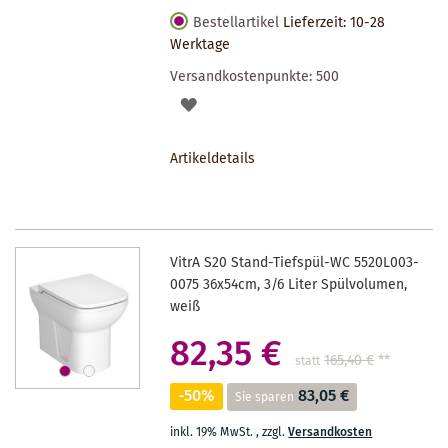
Bestellartikel
Lieferzeit: 10-28
Werktage
Versandkostenpunkte:
500
AUF
DEN
Artikeldetails
MERKZETTEL
VitrA S20 Stand-Tiefspül-WC 5520L003-
0075 36x54cm, 3/6 Liter Spülvolumen,
weiß
82,35 €
165,40 €
**
statt
-50%
83,05 €
Sie sparen
inkl. 19% MwSt.
,
zzgl.
Versandkosten