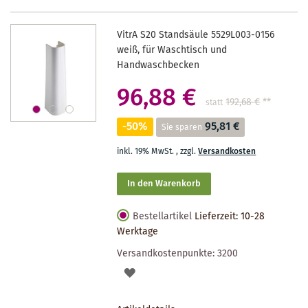
VitrA S20 Standsäule 5529L003-0156
weiß, für Waschtisch und
Handwaschbecken
96,88 €
192,68 €
**
statt
-50%
95,81 €
Sie sparen
inkl. 19% MwSt.
,
zzgl.
Versandkosten
In den Warenkorb
Bestellartikel
Lieferzeit: 10-28
Werktage
Versandkostenpunkte:
3200
AUF
DEN