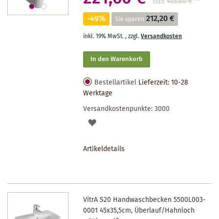
433,80 €
**
statt
-49%
212,20 €
Sie sparen
inkl. 19% MwSt.
,
zzgl.
Versandkosten
In den Warenkorb
Bestellartikel
Lieferzeit: 10-28
Werktage
Versandkostenpunkte:
3000
AUF
DEN
Artikeldetails
MERKZETTEL
VitrA S20 Handwaschbecken 5500L003-
0001 45x35,5cm, Überlauf/Hahnloch