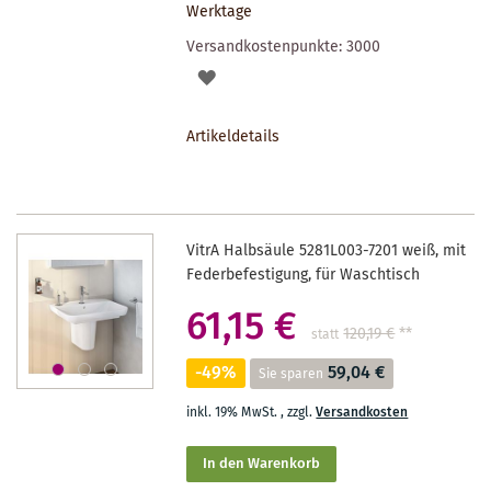
Werktage
Versandkostenpunkte:
3000
AUF
DEN
Artikeldetails
MERKZETTEL
VitrA Halbsäule 5281L003-7201 weiß, mit
Federbefestigung, für Waschtisch
61,15 €
120,19 €
**
statt
-49%
59,04 €
Sie sparen
inkl. 19% MwSt.
,
zzgl.
Versandkosten
In den Warenkorb