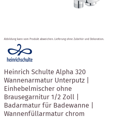
Zum
Abbildung kann vom Produkt abweichen.
Lieferung ohne Zubehör und Dekoration.
Anfang
der
Bildergalerie
springen
Heinrich Schulte Alpha 320
Wannenarmatur Unterputz |
Einhebelmischer ohne
Brausegarnitur 1/2 Zoll |
Badarmatur für Badewanne |
Wannenfüllarmatur chrom