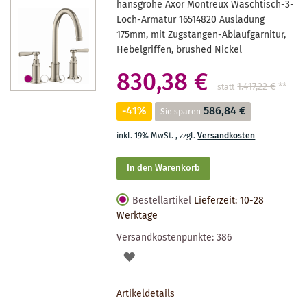
hansgrohe Axor Montreux Waschtisch-3-
Loch-Armatur 16514820 Ausladung
175mm, mit Zugstangen-Ablaufgarnitur,
Hebelgriffen, brushed Nickel
830,38 €
1.417,22 €
**
statt
-41%
586,84 €
Sie sparen
inkl. 19% MwSt.
,
zzgl.
Versandkosten
In den Warenkorb
Bestellartikel
Lieferzeit: 10-28
Werktage
Versandkostenpunkte:
386
AUF
DEN
Artikeldetails
MERKZETTEL