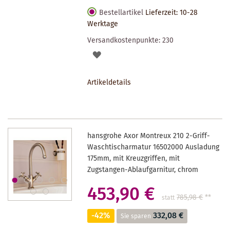
Bestellartikel
Lieferzeit: 10-28
Werktage
Versandkostenpunkte:
230
AUF
DEN
Artikeldetails
MERKZETTEL
hansgrohe Axor Montreux 210 2-Griff-
Waschtischarmatur 16502000 Ausladung
175mm, mit Kreuzgriffen, mit
Zugstangen-Ablaufgarnitur, chrom
453,90 €
785,98 €
**
statt
-42%
332,08 €
Sie sparen