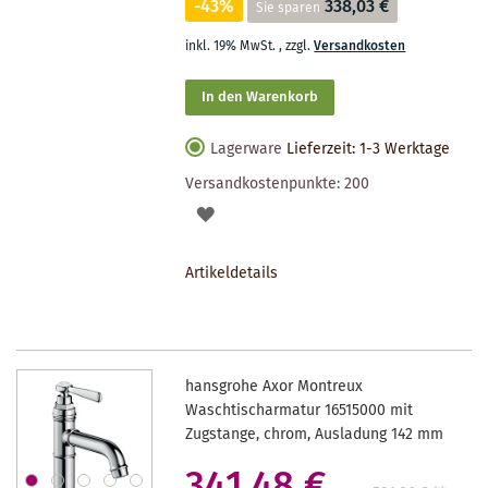
-43%
338,03 €
Sie sparen
inkl. 19% MwSt.
,
zzgl.
Versandkosten
In den Warenkorb
Lagerware
Lieferzeit: 1-3 Werktage
Versandkostenpunkte:
200
AUF
DEN
Artikeldetails
MERKZETTEL
hansgrohe Axor Montreux
Waschtischarmatur 16515000 mit
Zugstange, chrom, Ausladung 142 mm
341,48 €