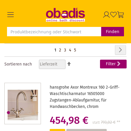
Finden
Seite
Seit
Wei
Sie
Seite
Seite
Seite
Seite
1
2
3
4
5
lesen
In
Filter
Sortieren nach
absteigender
gerade
Reihenfolge
Seite
hansgrohe Axor Montreux 160 2-Griff-
Waschtischarmatur 16505000
Zugstangen-Ablaufgarnitur, für
Handwaschbecken, chrom
454,98 €
793,02 €
**
statt