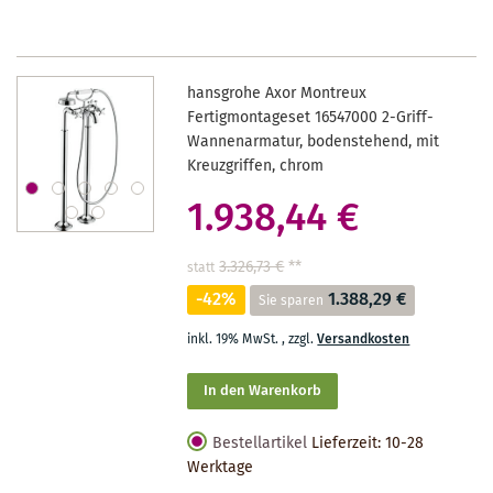
hansgrohe Axor Montreux
Fertigmontageset 16547000 2-Griff-
Wannenarmatur, bodenstehend, mit
Kreuzgriffen, chrom
1.938,44 €
3.326,73 €
**
statt
-42%
1.388,29 €
Sie sparen
inkl. 19% MwSt.
,
zzgl.
Versandkosten
In den Warenkorb
Bestellartikel
Lieferzeit: 10-28
Werktage