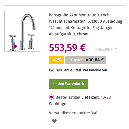
hansgrohe Axor Montreux 3-Loch-
Waschtischarmatur 16513000 Ausladung
175mm, mit Kreuzgriffe, Zugstangen-
Ablaufgarnitur, chrom
553,59 €
954,23 €
**
statt
-42%
400,64 €
Sie sparen
inkl. 19% MwSt.
,
zzgl.
Versandkosten
In den Warenkorb
Bestellartikel
Lieferzeit: 10-28
Werktage
Versandkostenpunkte:
340
AUF