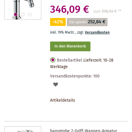
346,09 €
598,93 €
**
statt
-42%
252,84 €
Sie sparen
inkl. 19% MwSt.
,
zzgl.
Versandkosten
In den Warenkorb
Bestellartikel
Lieferzeit: 10-28
Werktage
Versandkostenpunkte:
100
AUF
DEN
Artikeldetails
MERKZETTEL
hansgrohe 2-Griff-Wannen-Armatur