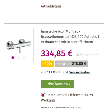
DEN
Artikeldetails
MERKZETTEL
hansgrohe Axor Montreux
Brausethermostat 16261000 Aufputz, 1
Verbraucher, mit Kreuzgriff, chrom
334,85 €
553,71 €
**
statt
-40%
218,85 €
Sie sparen
inkl. 19% MwSt.
,
zzgl.
Versandkosten
In den Warenkorb
Bestellartikel
Lieferzeit: 10-28
Werktage