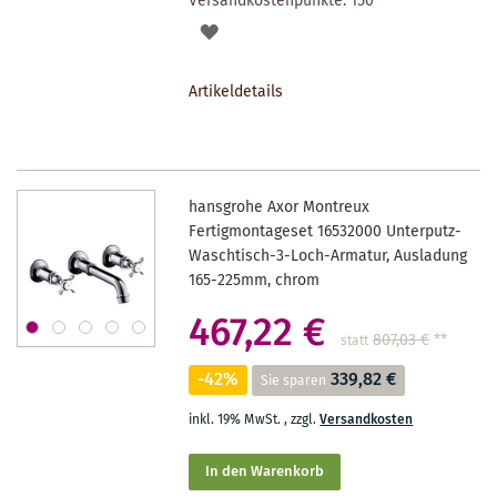
Versandkostenpunkte:
150
AUF
DEN
Artikeldetails
MERKZETTEL
hansgrohe Axor Montreux
Fertigmontageset 16532000 Unterputz-
Waschtisch-3-Loch-Armatur, Ausladung
165-225mm, chrom
467,22 €
807,03 €
**
statt
-42%
339,82 €
Sie sparen
inkl. 19% MwSt.
,
zzgl.
Versandkosten
In den Warenkorb