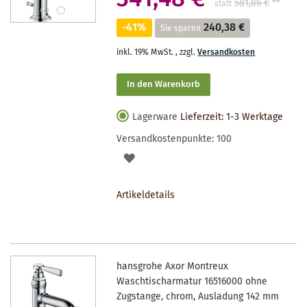
581,86 €
**
statt
-41%
240,38 €
Sie sparen
inkl. 19% MwSt.
,
zzgl.
Versandkosten
In den Warenkorb
Lagerware
Lieferzeit: 1-3 Werktage
Versandkostenpunkte:
100
AUF
DEN
Artikeldetails
MERKZETTEL
hansgrohe Axor Montreux
Waschtischarmatur 16516000 ohne
Zugstange, chrom, Ausladung 142 mm