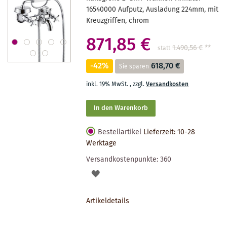
16540000 Aufputz, Ausladung 224mm, mit
Kreuzgriffen, chrom
871,85 €
1.490,56 €
**
statt
-42%
618,70 €
Sie sparen
inkl. 19% MwSt.
,
zzgl.
Versandkosten
In den Warenkorb
Bestellartikel
Lieferzeit: 10-28
Werktage
Versandkostenpunkte:
360
AUF
DEN
Artikeldetails
MERKZETTEL