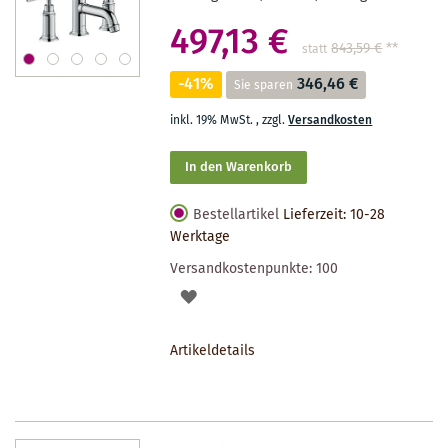
497,13 €
843,59 €
**
statt
-41%
346,46 €
Sie sparen
inkl. 19% MwSt.
,
zzgl.
Versandkosten
In den Warenkorb
Bestellartikel
Lieferzeit: 10-28
Werktage
Versandkostenpunkte:
100
AUF
DEN
Artikeldetails
MERKZETTEL