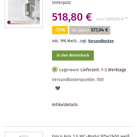
Unterputz
518,80 €
1.095,85 €
**
statt
-53%
577,04 €
Sie sparen
inkl. 19% MwSt.
,
zzgl.
Versandkosten
In den Warenkorb
Lagerware
Lieferzeit: 1-3 Werktage
Versandkostenpunkte:
500
AUF
DEN
Artikeldetails
MERKZETTEL
Emco Asis 2.0 WC-Modul 975427450 weiß