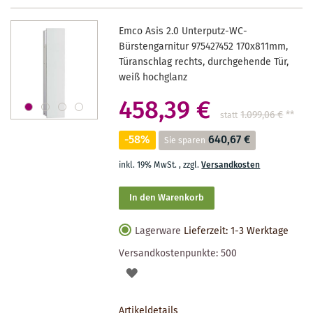
Emco Asis 2.0 Unterputz-WC-
Bürstengarnitur 975427452 170x811mm,
Türanschlag rechts, durchgehende Tür,
weiß hochglanz
458,39 €
1.099,06 €
**
statt
-58%
640,67 €
Sie sparen
inkl. 19% MwSt.
,
zzgl.
Versandkosten
In den Warenkorb
Lagerware
Lieferzeit: 1-3 Werktage
Versandkostenpunkte:
500
AUF
DEN
Artikeldetails