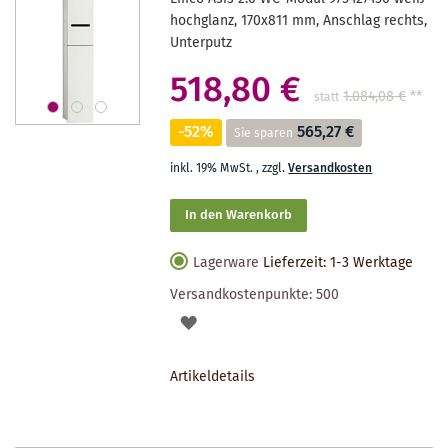
hochglanz, 170x811 mm, Anschlag rechts,
Unterputz
518,80 €
1.084,08 €
**
statt
-52%
565,27 €
Sie sparen
inkl. 19% MwSt.
,
zzgl.
Versandkosten
In den Warenkorb
Lagerware
Lieferzeit: 1-3 Werktage
Versandkostenpunkte:
500
AUF
DEN
Artikeldetails
MERKZETTEL