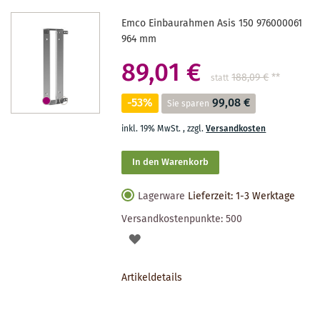
Emco Einbaurahmen Asis 150 976000061
964 mm
89,01 €
188,09 €
**
statt
-53%
99,08 €
Sie sparen
inkl. 19% MwSt.
,
zzgl.
Versandkosten
In den Warenkorb
Lagerware
Lieferzeit: 1-3 Werktage
Versandkostenpunkte:
500
AUF
DEN
Artikeldetails
MERKZETTEL