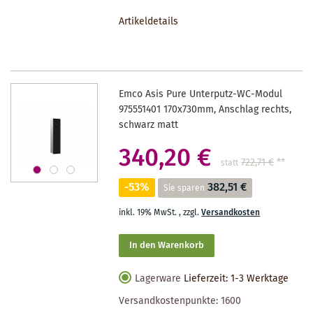
DEN
Artikeldetails
MERKZETTEL
Emco Asis Pure Unterputz-WC-Modul
975551401 170x730mm, Anschlag rechts,
schwarz matt
340,20 €
722,71 €
**
statt
-53%
382,51 €
Sie sparen
inkl. 19% MwSt.
,
zzgl.
Versandkosten
In den Warenkorb
Lagerware
Lieferzeit: 1-3 Werktage
Versandkostenpunkte:
1600