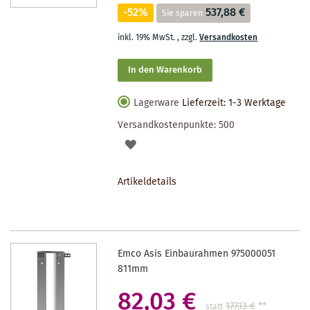
-52%
537,88 €
Sie sparen
inkl. 19% MwSt.
,
zzgl.
Versandkosten
In den Warenkorb
Lagerware
Lieferzeit: 1-3 Werktage
Versandkostenpunkte:
500
AUF
DEN
Artikeldetails
MERKZETTEL
Emco Asis Einbaurahmen 975000051
811mm
82,03 €
177,13 €
**
statt