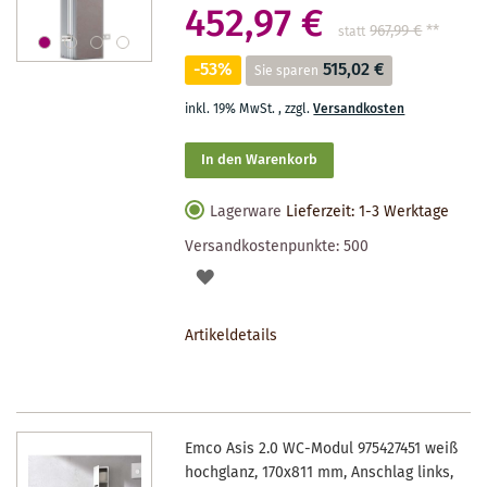
452,97 €
967,99 €
**
statt
-53%
515,02 €
Sie sparen
inkl. 19% MwSt.
,
zzgl.
Versandkosten
In den Warenkorb
Lagerware
Lieferzeit: 1-3 Werktage
Versandkostenpunkte:
500
AUF
DEN
Artikeldetails
MERKZETTEL
Emco Asis 2.0 WC-Modul 975427451 weiß
hochglanz, 170x811 mm, Anschlag links,