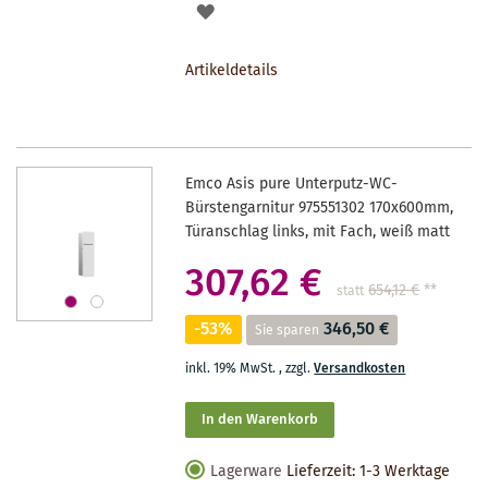
AUF
DEN
Artikeldetails
MERKZETTEL
Emco Asis pure Unterputz-WC-
Bürstengarnitur 975551302 170x600mm,
Türanschlag links, mit Fach, weiß matt
307,62 €
654,12 €
**
statt
-53%
346,50 €
Sie sparen
inkl. 19% MwSt.
,
zzgl.
Versandkosten
In den Warenkorb
Lagerware
Lieferzeit: 1-3 Werktage