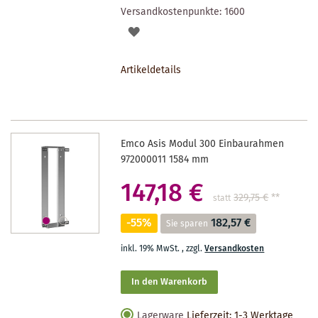
Versandkostenpunkte:
1600
AUF
DEN
Artikeldetails
MERKZETTEL
Emco Asis Modul 300 Einbaurahmen
972000011 1584 mm
147,18 €
329,75 €
**
statt
-55%
182,57 €
Sie sparen
inkl. 19% MwSt.
,
zzgl.
Versandkosten
In den Warenkorb
Lagerware
Lieferzeit: 1-3 Werktage