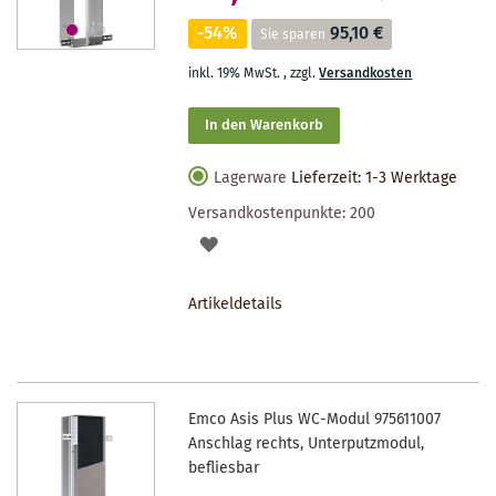
-54%
95,10 €
Sie sparen
inkl. 19% MwSt.
,
zzgl.
Versandkosten
In den Warenkorb
Lagerware
Lieferzeit: 1-3 Werktage
Versandkostenpunkte:
200
AUF
DEN
Artikeldetails
MERKZETTEL
Emco Asis Plus WC-Modul 975611007
Anschlag rechts, Unterputzmodul,
befliesbar