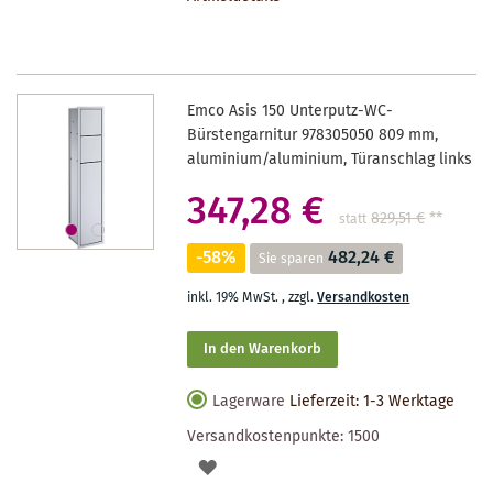
MERKZETTEL
Emco Asis 150 Unterputz-WC-
Bürstengarnitur 978305050 809 mm,
aluminium/aluminium, Türanschlag links
347,28 €
829,51 €
**
statt
-58%
482,24 €
Sie sparen
inkl. 19% MwSt.
,
zzgl.
Versandkosten
In den Warenkorb
Lagerware
Lieferzeit: 1-3 Werktage
Versandkostenpunkte:
1500
AUF