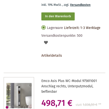
inkl. 19% MwSt.
,
zzgl.
Versandkosten
In den Warenkorb
Lagerware
Lieferzeit: 1-3 Werktage
Versandkostenpunkte:
500
AUF
DEN
Artikeldetails
MERKZETTEL
Emco Asis Plus WC-Modul 975611001
Anschlag rechts, Unterputzmodul,
befliesbar
498,71 €
1.036,59 €
**
statt