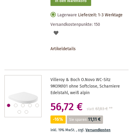
In den Warenkorb
Lagerware
Lieferzeit: 1-3 Werktage
Versandkostenpunkte:
150
AUF
DEN
Artikeldetails
MERKZETTEL
Villeroy & Boch O.Novo WC-Sitz
9M396101 ohne Softclose, Scharniere
Edelstahl, weiß alpin
56,72 €
67,83 €
**
statt
-16%
11,11 €
Sie sparen
inkl. 19% MwSt.
,
zzgl.
Versandkosten