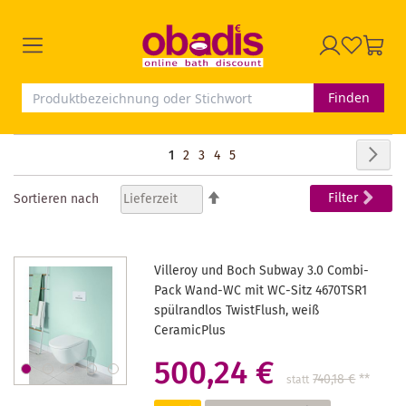
Finden
Seite
Seit
Wei
Sie
Seite
Seite
Seite
Seite
1
2
3
4
5
lesen
In
Filter
Sortieren nach
absteigender
gerade
Reihenfolge
Seite
Villeroy und Boch Subway 3.0 Combi-
Pack Wand-WC mit WC-Sitz 4670TSR1
spülrandlos TwistFlush, weiß
CeramicPlus
500,24 €
740,18 €
**
statt