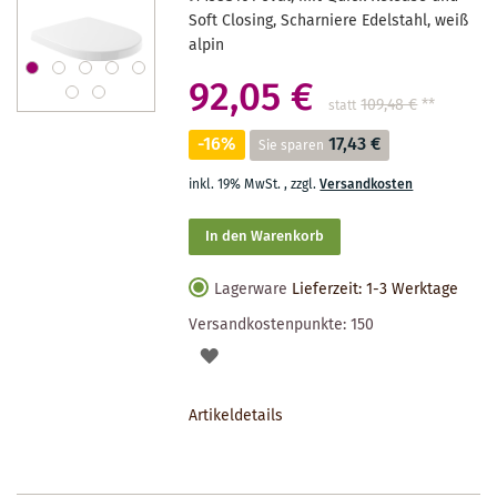
Soft Closing, Scharniere Edelstahl, weiß
alpin
92,05 €
109,48 €
**
statt
-16%
17,43 €
Sie sparen
inkl. 19% MwSt.
,
zzgl.
Versandkosten
In den Warenkorb
Lagerware
Lieferzeit: 1-3 Werktage
Versandkostenpunkte:
150
AUF
DEN
Artikeldetails
MERKZETTEL