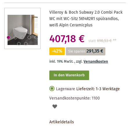
Villeroy & Boch Subway 2.0 Combi Pack
WC mit WC-Sitz 5614R2R1 spülrandlos,
weiß Alpin Ceramicplus
407,18 €
698,53 €
**
statt
-42%
291,35 €
Sie sparen
inkl. 19% MwSt.
,
zzgl.
Versandkosten
In den Warenkorb
Lagerware
Lieferzeit: 1-3 Werktage
Versandkostenpunkte:
1100
AUF
DEN
Artikeldetails
MERKZETTEL