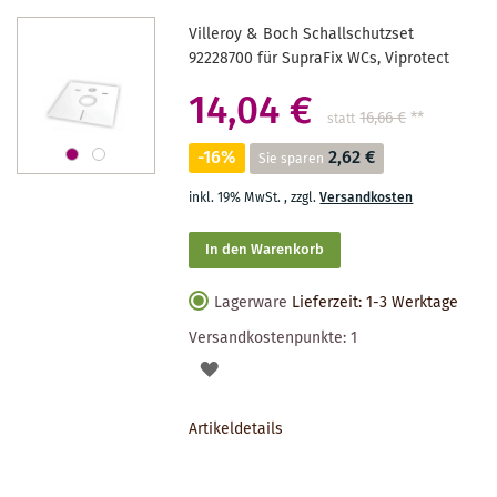
Villeroy & Boch Schallschutzset
92228700 für SupraFix WCs, Viprotect
14,04 €
16,66 €
**
statt
-16%
2,62 €
Sie sparen
inkl. 19% MwSt.
,
zzgl.
Versandkosten
In den Warenkorb
Lagerware
Lieferzeit: 1-3 Werktage
Versandkostenpunkte:
1
AUF
DEN
Artikeldetails
MERKZETTEL