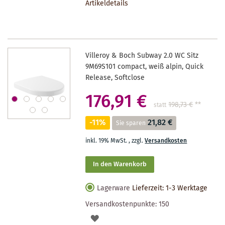
Artikeldetails
MERKZETTEL
Villeroy & Boch Subway 2.0 WC Sitz
9M69S101 compact, weiß alpin, Quick
Release, Softclose
176,91 €
198,73 €
**
statt
-11%
21,82 €
Sie sparen
inkl. 19% MwSt.
,
zzgl.
Versandkosten
In den Warenkorb
Lagerware
Lieferzeit: 1-3 Werktage
Versandkostenpunkte:
150
AUF