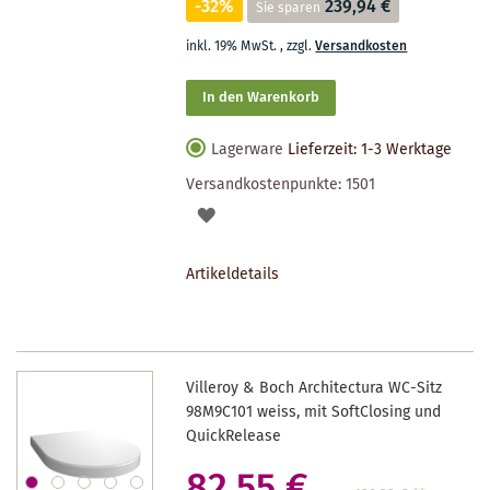
-32%
239,94 €
Sie sparen
inkl. 19% MwSt.
,
zzgl.
Versandkosten
In den Warenkorb
Lagerware
Lieferzeit: 1-3 Werktage
Versandkostenpunkte:
1501
AUF
DEN
Artikeldetails
MERKZETTEL
Villeroy & Boch Architectura WC-Sitz
98M9C101 weiss, mit SoftClosing und
QuickRelease
82,55 €