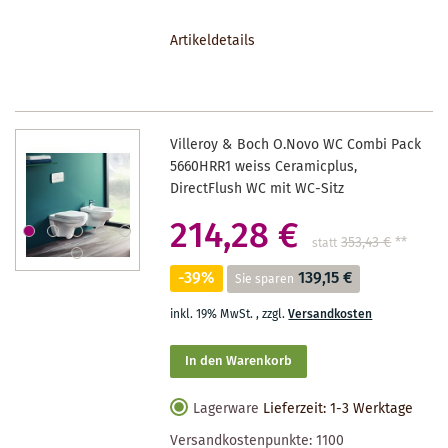
DEN
Artikeldetails
MERKZETTEL
Villeroy & Boch O.Novo WC Combi Pack
5660HRR1 weiss Ceramicplus,
DirectFlush WC mit WC-Sitz
214,28 €
353,43 €
**
statt
-39%
139,15 €
Sie sparen
inkl. 19% MwSt.
,
zzgl.
Versandkosten
In den Warenkorb
Lagerware
Lieferzeit: 1-3 Werktage
Versandkostenpunkte:
1100