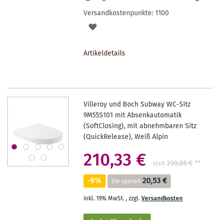
Versandkostenpunkte:
1100
AUF
DEN
Artikeldetails
MERKZETTEL
Villeroy und Boch Subway WC-Sitz
9M55S101 mit Absenkautomatik
(SoftClosing), mit abnehmbaren Sitz
(QuickRelease), Weiß Alpin
210,33 €
230,86 €
**
statt
-9%
20,53 €
Sie sparen
inkl. 19% MwSt.
,
zzgl.
Versandkosten