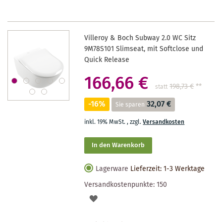
Villeroy & Boch Subway 2.0 WC Sitz
9M78S101 Slimseat, mit Softclose und
Quick Release
166,66 €
198,73 €
**
statt
-16%
32,07 €
Sie sparen
inkl. 19% MwSt.
,
zzgl.
Versandkosten
In den Warenkorb
Lagerware
Lieferzeit: 1-3 Werktage
Versandkostenpunkte:
150
AUF
DEN