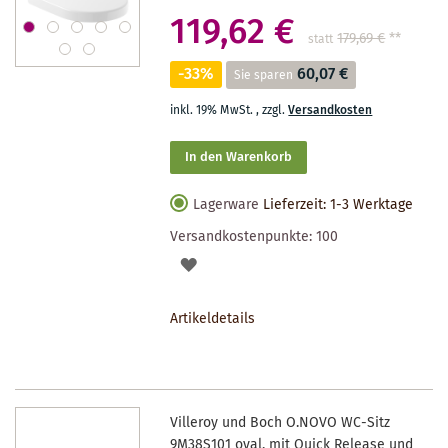
119,62 €
179,69 €
**
statt
-33%
60,07 €
Sie sparen
inkl. 19% MwSt.
,
zzgl.
Versandkosten
In den Warenkorb
Lagerware
Lieferzeit: 1-3 Werktage
Versandkostenpunkte:
100
AUF
DEN
Artikeldetails
MERKZETTEL
Villeroy und Boch O.NOVO WC-Sitz
9M38S101 oval, mit Quick Release und