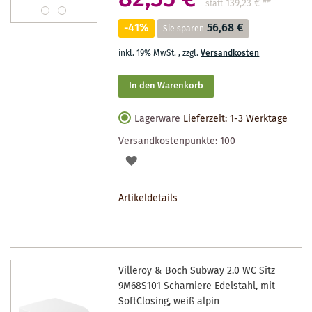
139,23 €
**
statt
-41%
56,68 €
Sie sparen
inkl. 19% MwSt.
,
zzgl.
Versandkosten
In den Warenkorb
Lagerware
Lieferzeit: 1-3 Werktage
Versandkostenpunkte:
100
AUF
DEN
Artikeldetails
MERKZETTEL
Villeroy & Boch Subway 2.0 WC Sitz
9M68S101 Scharniere Edelstahl, mit
SoftClosing, weiß alpin