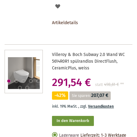
AUF
DEN
Artikeldetails
MERKZETTEL
Villeroy & Boch Subway 2.0 Wand WC
5614R0R1 spülrandlos DirectFlush,
CeramicPlus, weiss
291,54 €
498,61 €
**
statt
-42%
207,07 €
Sie sparen
inkl. 19% MwSt.
,
zzgl.
Versandkosten
In den Warenkorb
Lagerware
Lieferzeit: 1-3 Werktage