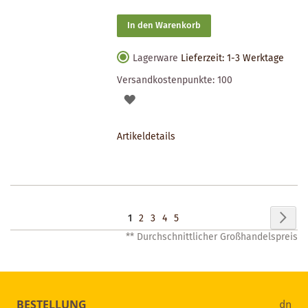
In den Warenkorb
Lagerware
Lieferzeit: 1-3 Werktage
Versandkostenpunkte:
100
AUF
DEN
Artikeldetails
MERKZETTEL
Seite
Seit
Wei
Sie
Seite
Seite
Seite
Seite
1
2
3
4
5
** Durchschnittlicher Großhandelspreis
lesen
gerade
Seite
BESTELLUNG