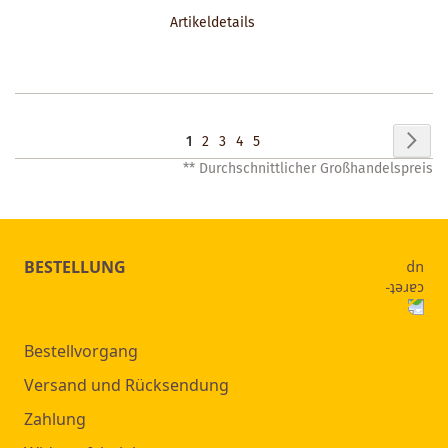
DEN
Artikeldetails
MERKZETTEL
Seite
Seit
Wei
Sie
Seite
Seite
Seite
Seite
1
2
3
4
5
** Durchschnittlicher Großhandelspreis
lesen
gerade
Seite
BESTELLUNG
Bestellvorgang
Versand und Rücksendung
Zahlung