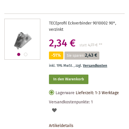
TECEprofil Eckverbinder 9010002 90°,
verzinkt
2,34 €
4,77 €
**
statt
-51%
2,43 €
Sie sparen
inkl. 19% MwSt.
,
zzgl.
Versandkosten
In den Warenkorb
Lagerware
Lieferzeit: 1-3 Werktage
Versandkostenpunkte:
1
AUF
DEN
Artikeldetails