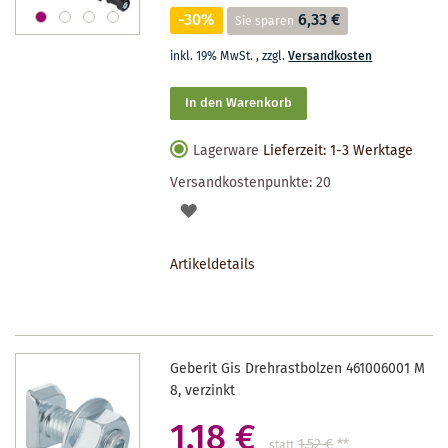
-30%
6,33 €
Sie sparen
inkl. 19% MwSt.
,
zzgl.
Versandkosten
In den Warenkorb
Lagerware
Lieferzeit: 1-3 Werktage
Versandkostenpunkte:
20
AUF
DEN
Artikeldetails
MERKZETTEL
Geberit Gis Drehrastbolzen 461006001 M
8, verzinkt
1,18 €
1,52 €
**
statt