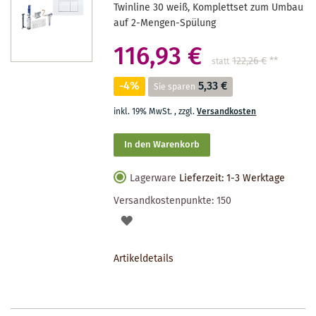
Twinline 30 weiß, Komplettset zum Umbau
auf 2-Mengen-Spülung
116,93 €
122,26 €
**
statt
-4%
5,33 €
Sie sparen
inkl. 19% MwSt.
,
zzgl.
Versandkosten
In den Warenkorb
Lagerware
Lieferzeit: 1-3 Werktage
Versandkostenpunkte:
150
AUF
DEN
Artikeldetails
MERKZETTEL