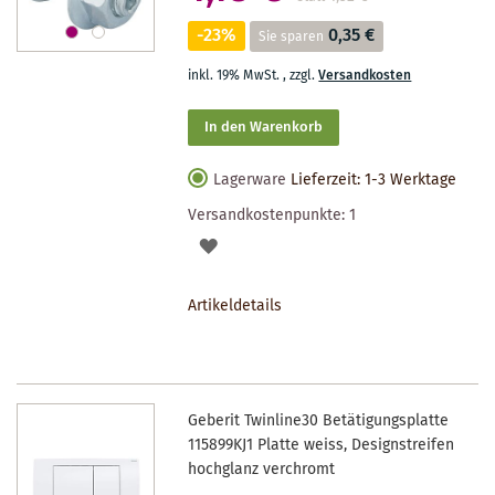
-23%
0,35 €
Sie sparen
inkl. 19% MwSt.
,
zzgl.
Versandkosten
In den Warenkorb
Lagerware
Lieferzeit: 1-3 Werktage
Versandkostenpunkte:
1
AUF
DEN
Artikeldetails
MERKZETTEL
Geberit Twinline30 Betätigungsplatte
115899KJ1 Platte weiss, Designstreifen
hochglanz verchromt