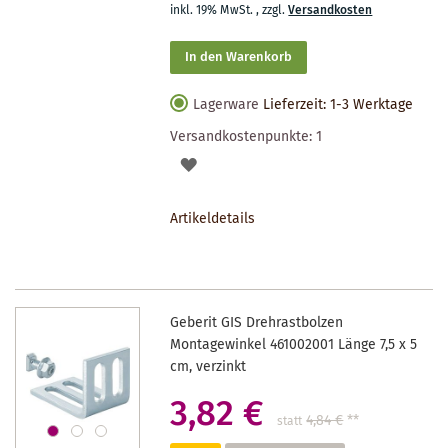
inkl. 19% MwSt.
,
zzgl.
Versandkosten
In den Warenkorb
Lagerware
Lieferzeit: 1-3 Werktage
Versandkostenpunkte:
1
AUF
DEN
Artikeldetails
MERKZETTEL
Geberit GIS Drehrastbolzen
Montagewinkel 461002001 Länge 7,5 x 5
cm, verzinkt
3,82 €
4,84 €
**
statt