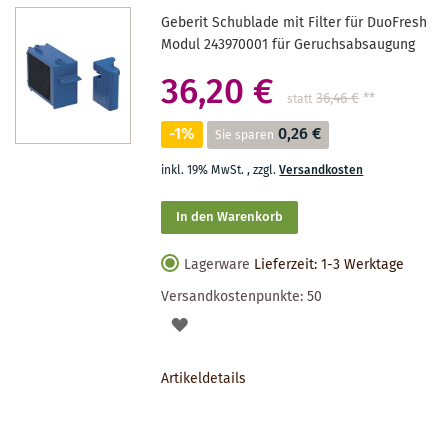
Geberit Schublade mit Filter für DuoFresh
Modul 243970001 für Geruchsabsaugung
36,20 €
36,46 €
**
statt
-1%
0,26 €
Sie sparen
inkl. 19% MwSt.
,
zzgl.
Versandkosten
In den Warenkorb
Lagerware
Lieferzeit: 1-3 Werktage
Versandkostenpunkte:
50
AUF
DEN
Artikeldetails
MERKZETTEL