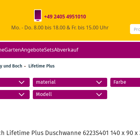
+49 2405 4951010
Mo. - Do. 8.00 bis 18.00 & Fr. bis 15.00 Uhr
he
Garten
Angebote
Sets
Abverkauf
oy und Boch
Lifetime Plus
material
Farbe
Modell
ch Lifetime Plus Duschwanne 6223S401 140 x 90 x 3