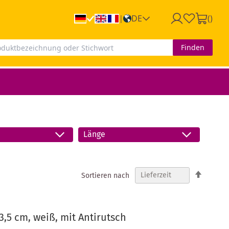
DE
(
)
|
Finden
Länge
In
Sortieren nach
absteig
Reihenf
,5 cm, weiß, mit Antirutsch