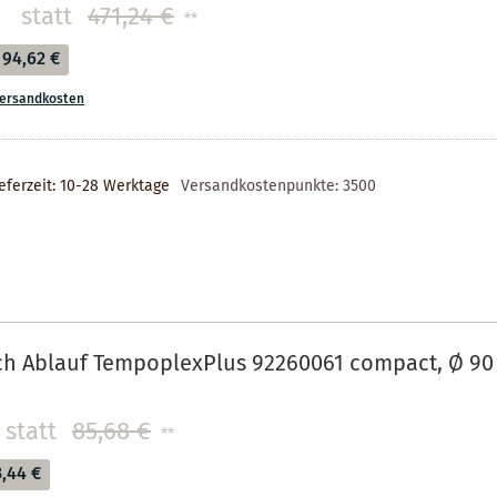
statt
471,24 €
**
94,62 €
ersandkosten
eferzeit: 10-28 Werktage
Versandkostenpunkte:
3500
uch Ablauf TempoplexPlus 92260061 compact, Ø 9
statt
85,68 €
**
3,44 €