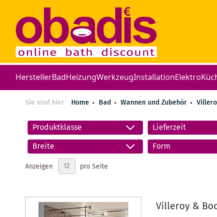
Hersteller
Bad
Heizung
Werkzeug
Installation
Elektro
Küc
Sie sind hier
Home
Bad
Wannen und Zubehör
Viller
Produktklasse
Lieferzeit
Breite
Form
Anzeigen
pro Seite
Villeroy & Bo