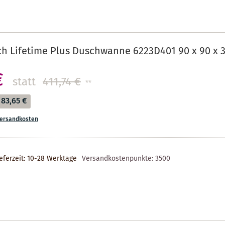
ch Lifetime Plus Duschwanne 6223D401 90 x 90 x 3
€
statt
411,74 €
**
83,65 €
ersandkosten
eferzeit: 10-28 Werktage
Versandkostenpunkte:
3500