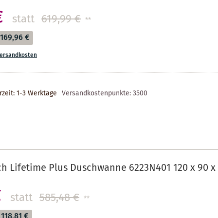
€
statt
619,99 €
**
169,96 €
ersandkosten
rzeit: 1-3 Werktage
Versandkostenpunkte:
3500
ch Lifetime Plus Duschwanne 6223N401 120 x 90 x 
€
statt
585,48 €
**
118,81 €