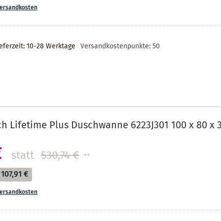
ersandkosten
eferzeit: 10-28 Werktage
Versandkostenpunkte:
50
ch Lifetime Plus Duschwanne 6223J301 100 x 80 x 3
€
statt
530,74 €
**
107,91 €
ersandkosten