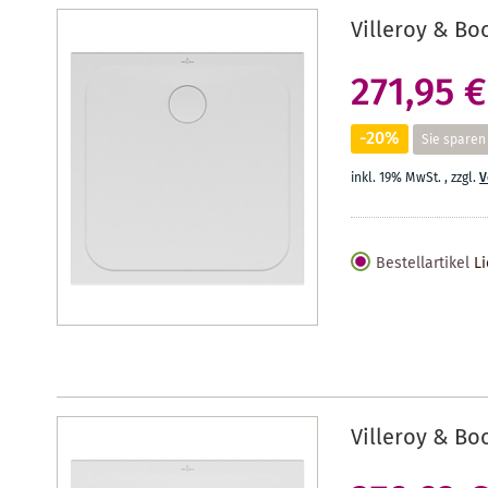
Villeroy & Bo
271,95 €
-20%
Sie sparen
inkl. 19% MwSt.
,
zzgl.
V
Bestellartikel
Li
Villeroy & Bo