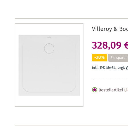
Villeroy & Bo
328,09 
-20%
Sie sparen
inkl. 19% MwSt.
,
zzgl.
V
Bestellartikel
Li