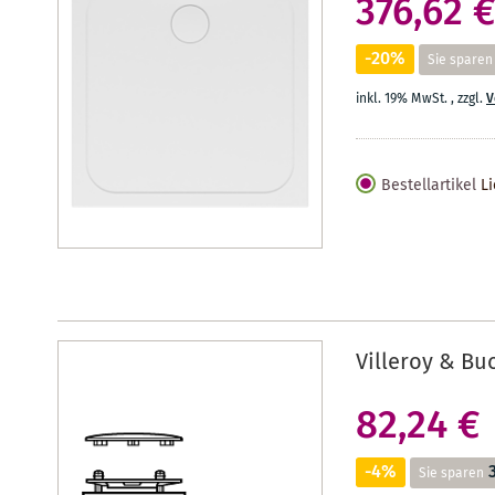
376,62 €
-20%
Sie sparen
inkl. 19% MwSt.
,
zzgl.
V
Bestellartikel
Li
Villeroy & B
82,24 €
-4%
Sie sparen