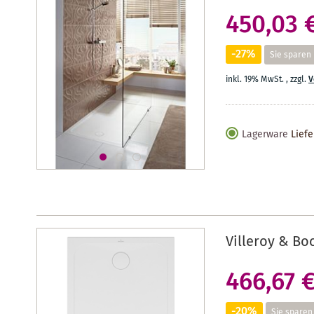
450,03 
-27%
Sie sparen
inkl. 19% MwSt.
,
zzgl.
V
Lagerware
Liefe
Villeroy & Bo
466,67 
-20%
Sie sparen