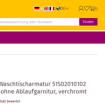
DE
(
)
|
Finden
 Waschtischarmatur 51502010102
ohne Ablaufgarnitur, verchromt
odukt bewertet