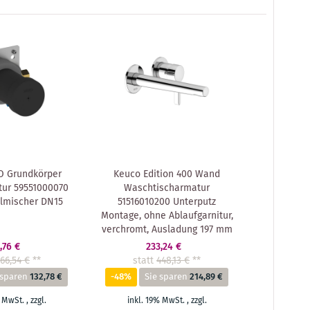
O Grundkörper
Keuco Edition 400 Wand
ur 59551000070
Waschtischarmatur
elmischer DN15
51516010200 Unterputz
Montage, ohne Ablaufgarnitur,
verchromt, Ausladung 197 mm
,76 €
233,24 €
66,54 €
**
statt
448,13 €
**
 sparen
132,78 €
-48%
Sie sparen
214,89 €
% MwSt.
,
zzgl.
inkl. 19% MwSt.
,
zzgl.