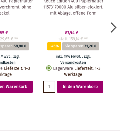
 400 Papierhalter
Keuco Edition 400 Papierhalter
Keuco Edi
verchromt, ohne
11573170000 Alu silber-eloxiert,
115640140
eckel
mit Ablage, offene Form
,85 €
87,94 €
29,65 €
**
statt
159,14 €
**
sta
 sparen
58,80 €
-45%
Sie sparen
71,20 €
-44%
% MwSt.
,
zzgl.
inkl. 19% MwSt.
,
zzgl.
inkl.
ndkosten
Versandkosten
Ve
re
Lieferzeit
:
1-3
Lagerware
Lieferzeit
:
1-3
Lager
rktage
Werktage
den Warenkorb
In den Warenkorb
I