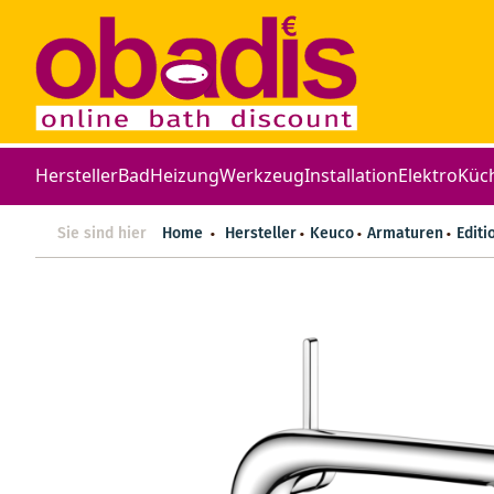
Hersteller
Bad
Heizung
Werkzeug
Installation
Elektro
Küc
Sie sind hier
Home
Hersteller
Keuco
Armaturen
Editi
Zum
Ende
der
Bildergalerie
springen