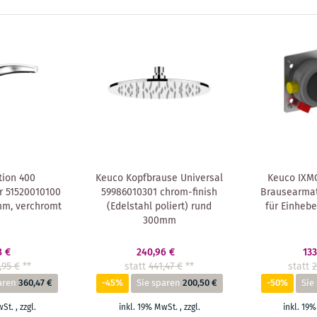
tion 400
Keuco Kopfbrause Universal
Keuco IXM
 51520010100
59986010301 chrom-finish
Brausearmat
mm, verchromt
(Edelstahl poliert) rund
für Einheb
300mm
8 €
240,96 €
133
,95 €
**
statt
441,47 €
**
statt
2
aren
360,47 €
-45%
Sie sparen
200,50 €
-50%
Sie
wSt.
,
zzgl.
inkl. 19% MwSt.
,
zzgl.
inkl. 19