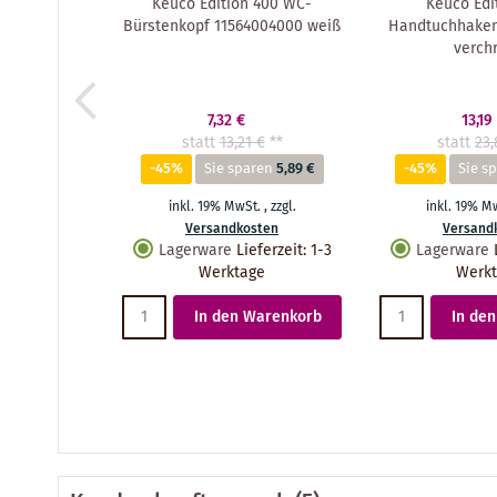
Keuco Edition 400 WC-
Keuco Edi
Bürstenkopf 11564004000 weiß
Handtuchhaken
verch
7,32 €
13,19
statt
13,21 €
**
statt
23,
-45%
Sie sparen
5,89 €
-45%
Sie s
inkl. 19% MwSt.
,
zzgl.
inkl. 19% M
Versandkosten
Versand
Lagerware
Lieferzeit
:
1-3
Lagerware
Werktage
Werk
In den Warenkorb
In de