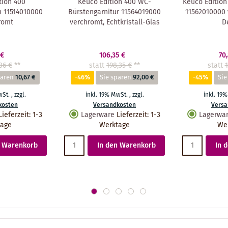
tion 400
Keuco Edition 400 WC-
Keuco Edition
 11514010000
Bürstengarnitur 11564019000
11562010000 
romt
verchromt, Echtkristall-Glas
D
 €
106,35 €
70
86 €
**
statt
198,35 €
**
statt
1
paren
10,67 €
-46%
Sie sparen
92,00 €
-45%
Sie
wSt.
,
zzgl.
inkl. 19% MwSt.
,
zzgl.
inkl. 19
kosten
Versandkosten
Versa
Lieferzeit
:
1-3
Lagerware
Lieferzeit
:
1-3
Lagerwa
tage
Werktage
We
n Warenkorb
In den Warenkorb
In 