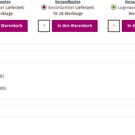
kosten
Versandkosten
Versa
kel
Lieferzeit
:
Bestellartikel
Lieferzeit
:
Lagerwa
erktage
10-28 Werktage
We
n Warenkorb
In den Warenkorb
In 
KB)
 KB)