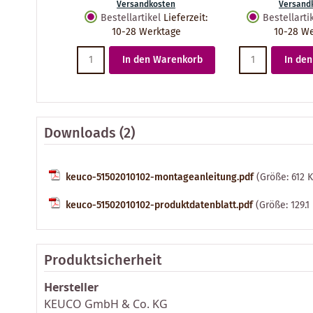
Versandkosten
Versand
Bestellartikel
Lieferzeit
:
Bestellarti
10-28 Werktage
10-28 W
In den Warenkorb
In de
Downloads (2)
keuco-51502010102-montageanleitung.pdf
(Größe: 612 
keuco-51502010102-produktdatenblatt.pdf
(Größe: 129.1
Produktsicherheit
Hersteller
KEUCO GmbH & Co. KG