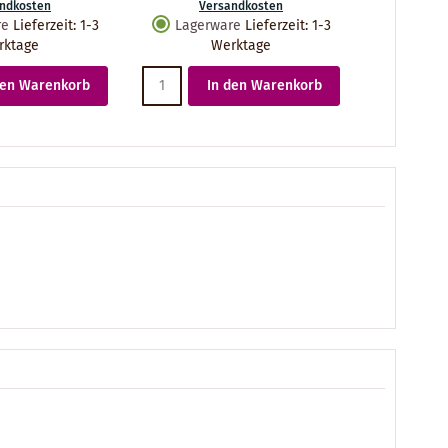
ndkosten
Versandkosten
re
Lieferzeit
:
1-3
Lagerware
Lieferzeit
:
1-3
rktage
Werktage
den Warenkorb
In den Warenkorb