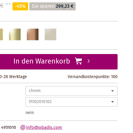
 €
**
-45%
Sie sparen
299,23 €
In den Warenkorb
 10-28 Werktage
Versandkostenpunkte:
100
nein
info@obadis.com
 4951010