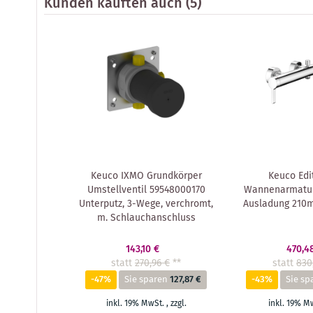
Kunden kauften auch
(5)
Keuco IXMO Grundkörper
Keuco Edi
Umstellventil 59548000170
Wannenarmatur
Unterputz, 3-Wege, verchromt,
Ausladung 210
m. Schlauchanschluss
143,10 €
470,4
statt
270,96 €
**
statt
830
-47%
Sie sparen
127,87 €
-43%
Sie sp
inkl. 19% MwSt.
,
zzgl.
inkl. 19% M