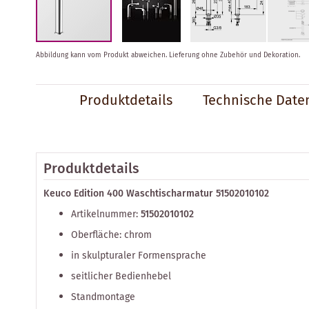
Zum
Abbildung kann vom Produkt abweichen.
Lieferung ohne Zubehör und Dekoration.
Anfang
der
Bildergalerie
Produktdetails
Technische Date
springen
Produktdetails
Keuco Edition 400 Waschtischarmatur 51502010102
Artikelnummer:
51502010102
Oberfläche: chrom
in skulpturaler Formensprache
seitlicher Bedienhebel
Standmontage