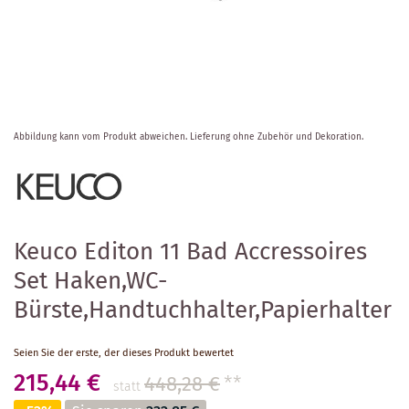
Zum
Abbildung kann vom Produkt abweichen.
Lieferung ohne Zubehör und Dekoration.
Anfang
der
Bildergalerie
springen
Keuco Editon 11 Bad Accressoires
Set Haken,WC-
Bürste,Handtuchhalter,Papierhalter
Seien Sie der erste, der dieses Produkt bewertet
215,44 €
448,28 €
**
statt