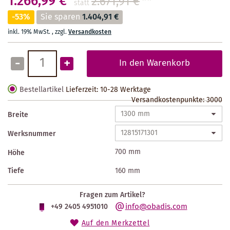
1.266,99 €
2.671,91 €
**
statt
-53%
Sie sparen
1.404,91 €
inkl. 19% MwSt.
,
zzgl.
Versandkosten
-
+
In den Warenkorb
Bestellartikel
Lieferzeit: 10-28 Werktage
Versandkostenpunkte:
3000
Breite
Werksnummer
700 mm
Höhe
Tiefe
160 mm
Fragen zum Artikel?
info@obadis.com
+49 2405 4951010
Auf den Merkzettel