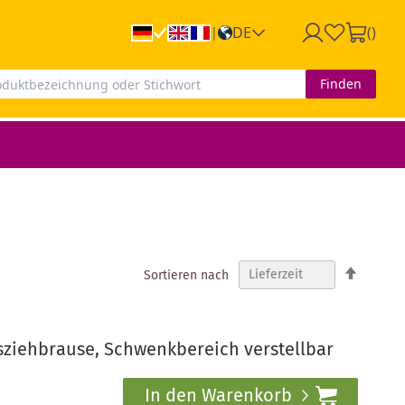
DE
(
)
|
Finden
In
Sortieren nach
absteig
Reihenf
ziehbrause, Schwenkbereich verstellbar
In den Warenkorb