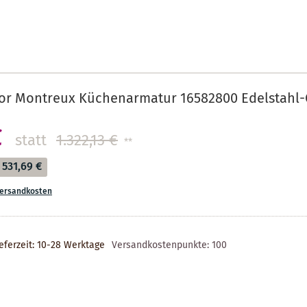
or Montreux Küchenarmatur 16582800 Edelstahl-
€
statt
1.322,13 €
**
531,69 €
ersandkosten
eferzeit: 10-28 Werktage
Versandkostenpunkte:
100