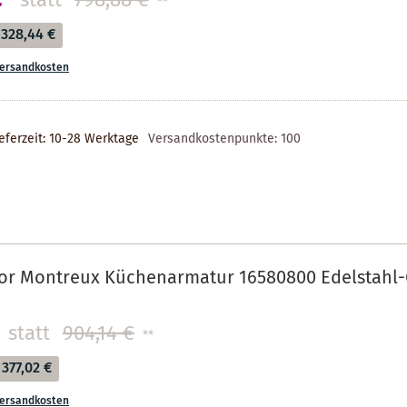
statt
798,88 €
**
328,44 €
ersandkosten
eferzeit: 10-28 Werktage
Versandkostenpunkte:
100
or Montreux Küchenarmatur 16580800 Edelstahl-O
statt
904,14 €
**
377,02 €
ersandkosten