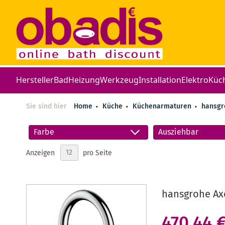
Hersteller
Bad
Heizung
Werkzeug
Installation
Elektro
Küc
Sie sind hier
Home
Küche
Küchenarmaturen
hansg
Farbe
Ausziehbar
Anzeigen
pro Seite
hansgrohe Ax
470,44 