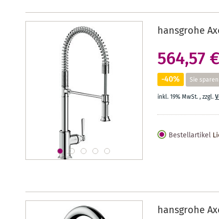
hansgrohe Ax
564,57 
-40%
Sie sparen
inkl. 19% MwSt.
,
zzgl.
V
Bestellartikel
Li
hansgrohe Ax