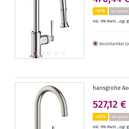
-41%
Sie sparen
inkl. 19% MwSt.
,
zzgl.
V
Bestellartikel
Li
hansgrohe Ax
527,12 €
-42%
Sie sparen
inkl. 19% MwSt.
,
zzgl.
V