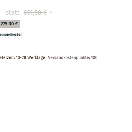
€
statt
651,50 €
**
275,00 €
ersandkosten
eferzeit: 10-28 Werktage
Versandkostenpunkte:
100