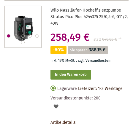
Wilo Nassläufer-Hocheffizienzpumpe
Stratos Pico Plus 4244375 25/0,5-6, G11/2,
40W
258,49 €
646,65 €
**
statt
-60%
388,15 €
Sie sparen
inkl. 19% MwSt.
,
zzgl.
Versandkosten
In den Warenkorb
Lagerware
Lieferzeit: 1-3 Werktage
Versandkostenpunkte:
200
AUF
DEN
Artikeldetails
MERKZETTEL