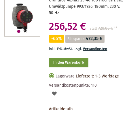
Grundfos Alpha3 25-40 180 Hocheffzienz
Umwälzpumpe 99371926, 180mm, 230 V,
50 Hz
256,52 €
728,86 €
**
statt
-65%
472,35 €
Sie sparen
inkl. 19% MwSt.
,
zzgl.
Versandkosten
In den Warenkorb
Lagerware
Lieferzeit: 1-3 Werktage
Versandkostenpunkte:
110
AUF
DEN
Artikeldetails
MERKZETTEL