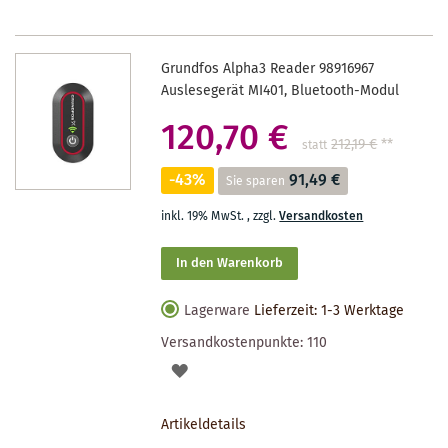
Grundfos Alpha3 Reader 98916967
Auslesegerät MI401, Bluetooth-Modul
120,70 €
212,19 €
**
statt
-43%
91,49 €
Sie sparen
inkl. 19% MwSt.
,
zzgl.
Versandkosten
In den Warenkorb
Lagerware
Lieferzeit: 1-3 Werktage
Versandkostenpunkte:
110
AUF
DEN
Artikeldetails
MERKZETTEL