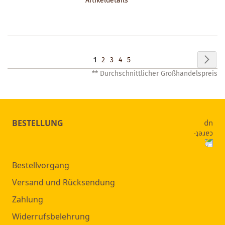
Artikeldetails
MERKZETTEL
Seite
Seit
Wei
Sie
Seite
Seite
Seite
Seite
1
2
3
4
5
** Durchschnittlicher Großhandelspreis
lesen
gerade
Seite
BESTELLUNG
Bestellvorgang
Versand und Rücksendung
Zahlung
Widerrufsbelehrung