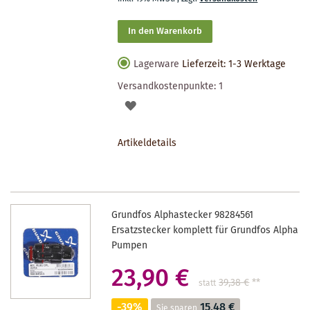
In den Warenkorb
Lagerware
Lieferzeit: 1-3 Werktage
Versandkostenpunkte:
1
AUF
DEN
Artikeldetails
MERKZETTEL
Grundfos Alphastecker 98284561
Ersatzstecker komplett für Grundfos Alpha
Pumpen
23,90 €
39,38 €
**
statt
-39%
15,48 €
Sie sparen