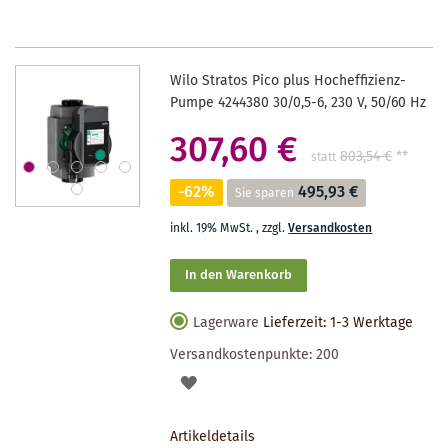
Wilo Stratos Pico plus Hocheffizienz-
Pumpe 4244380 30/0,5-6, 230 V, 50/60 Hz
307,60 €
803,54 €
**
statt
-62%
495,93 €
Sie sparen
inkl. 19% MwSt.
,
zzgl.
Versandkosten
In den Warenkorb
Lagerware
Lieferzeit: 1-3 Werktage
Versandkostenpunkte:
200
AUF
DEN
Artikeldetails