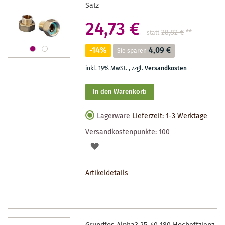
Satz
24,73 €
28,82 €
**
statt
-14%
4,09 €
Sie sparen
inkl. 19% MwSt.
,
zzgl.
Versandkosten
In den Warenkorb
Lagerware
Lieferzeit: 1-3 Werktage
Versandkostenpunkte:
100
AUF
DEN
Artikeldetails
MERKZETTEL