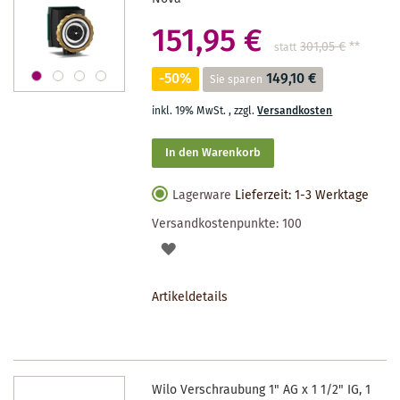
151,95 €
301,05 €
**
statt
-50%
149,10 €
Sie sparen
inkl. 19% MwSt.
,
zzgl.
Versandkosten
In den Warenkorb
Lagerware
Lieferzeit: 1-3 Werktage
Versandkostenpunkte:
100
AUF
DEN
Artikeldetails
MERKZETTEL
Wilo Verschraubung 1" AG x 1 1/2" IG, 1