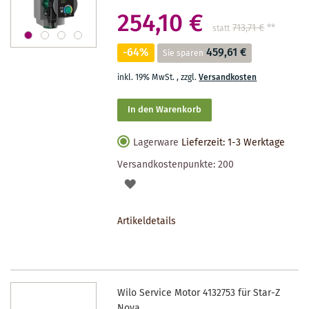
254,10 €
713,71 €
**
statt
-64%
459,61 €
Sie sparen
inkl. 19% MwSt.
,
zzgl.
Versandkosten
In den Warenkorb
Lagerware
Lieferzeit: 1-3 Werktage
Versandkostenpunkte:
200
AUF
DEN
Artikeldetails
MERKZETTEL
Wilo Service Motor 4132753 für Star-Z
Nova