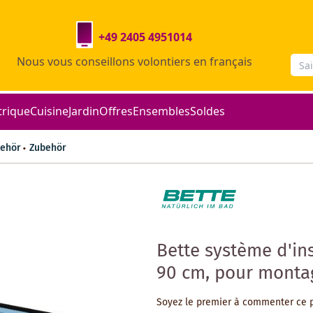
+49 2405 4951014
Nous vous conseillons volontiers en français
trique
Cuisine
Jardin
Offres
Ensembles
Soldes
ehör
Zubehör
Bette système d'in
90 cm, pour monta
Soyez le premier à commenter ce 