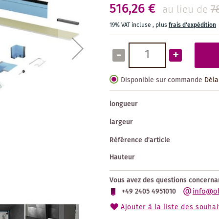
516,26 €
7
au lieu de
19% VAT incluse
,
plus
frais d'expédition
-
+
Disponible sur commande
Déla
longueur
largeur
Référence d'article
Hauteur
Vous avez des questions concernan
info@o
+49 2405 4951010
Ajouter à la liste des souhai