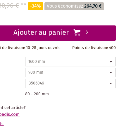
80,96 €
**
-34%
Vous économisez
264,70 €
Ajouter au panier
i de livraison: 10-28 jours ouvrés
Points de livraison:
400
80 - 200 mm
t cet article?
badis.com
ts