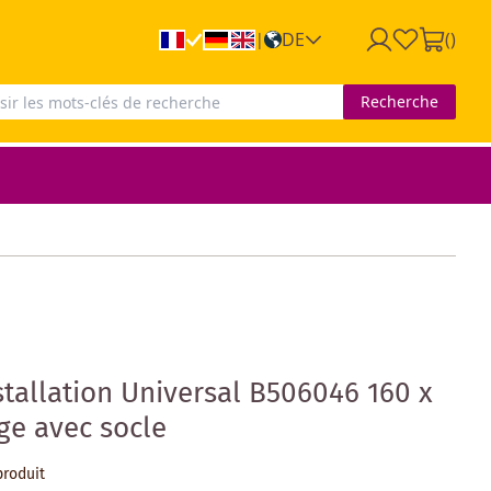
DE
(
)
|
Recherche
stallation Universal B506046 160 x
ge avec socle
produit