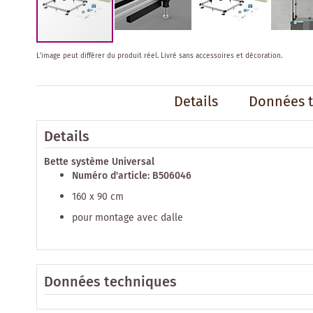
Skip
L'image peut différer du produit réel.
Livré sans accessoires et décoration.
to
the
beginning
Details
Données 
of
the
images
Details
gallery
Bette système Universal
Numéro d'article: B506046
160 x 90 cm
pour montage avec dalle
Données techniques