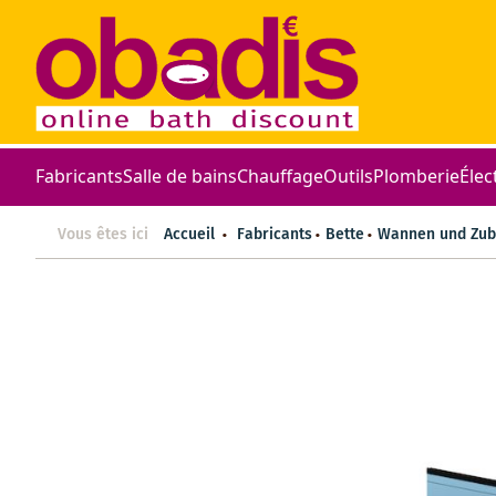
Fabricants
Salle de bains
Chauffage
Outils
Plomberie
Élec
Vous êtes ici
Accueil
Fabricants
Bette
Wannen und Zub
Skip
to
the
end
of
the
images
gallery