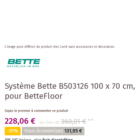
Skip
L'image peut différer du produit réel.
Livré sans accessoires et décoration.
to
the
beginning
of
the
images
Système Bette B503126 100 x 70 cm,
gallery
pour BetteFloor
Soyez le premier à commenter ce produit
228,06 €
360,01 €
**
au lieu de
-37%
Vous économisez
131,95 €