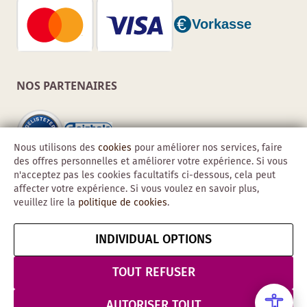
NOS PARTENAIRES
Nous utilisons des
cookies
pour améliorer nos services, faire
des offres personnelles et améliorer votre expérience. Si vous
n'acceptez pas les cookies facultatifs ci-dessous, cela peut
affecter votre expérience. Si vous voulez en savoir plus,
veuillez lire la
politique de cookies
.
INDIVIDUAL OPTIONS
Copyright © 2026 Obadis GmbH
Mentions
CGV
Confidentialité
Résilier le contrat
TOUT REFUSER
légales
& Sécurité
AUTORISER TOUT