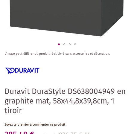
Skip
L'image peut différer du produit réel.
Livré sans accessoires et décoration.
to
the
beginning
of
the
images
Duravit DuraStyle DS638004949 en
gallery
graphite mat, 58x44,8x39,8cm, 1
tiroir
Soyez le premier à commenter ce produit