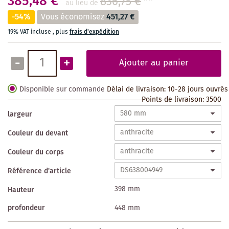
385,48 €
836,75 €
**
au lieu de
-54%
Vous économisez
451,27 €
19% VAT incluse
,
plus
frais d'expédition
-
+
Ajouter au panier
Disponible sur commande
Délai de livraison: 10-28 jours ouvrés
Points de livraison:
3500
largeur
Couleur du devant
Couleur du corps
Référence d'article
398 mm
Hauteur
profondeur
448 mm