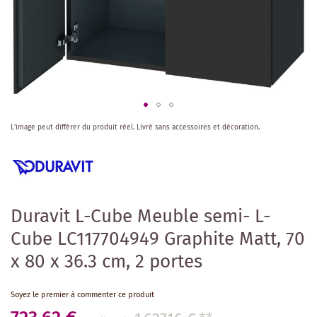
Skip
L'image peut différer du produit réel.
Livré sans accessoires et décoration.
to
the
beginning
of
the
images
Duravit L-Cube Meuble semi- L-
gallery
Cube LC117704949 Graphite Matt, 70
x 80 x 36.3 cm, 2 portes
Soyez le premier à commenter ce produit