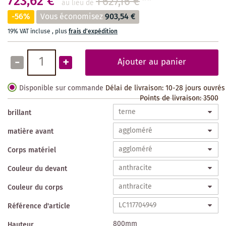
723,62 €
1 627,16 €
**
au lieu de
-56%
Vous économisez
903,54 €
19% VAT incluse
,
plus
frais d'expédition
-
+
Ajouter au panier
Disponible sur commande
Délai de livraison: 10-28 jours ouvrés
Points de livraison:
3500
brillant
matière avant
Corps matériel
Couleur du devant
Couleur du corps
Référence d'article
800mm
Hauteur