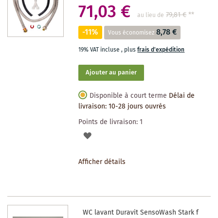
71,03 €
79,81 €
**
au lieu de
-11%
8,78 €
Vous économisez
19% VAT incluse
,
plus
frais d'expédition
Ajouter au panier
Disponible à court terme
Délai de
livraison: 10-28 jours ouvrés
Points de livraison:
1
AJOUTER
À
Afficher détails
LA
LISTE
DES
WC lavant Duravit SensoWash Stark f