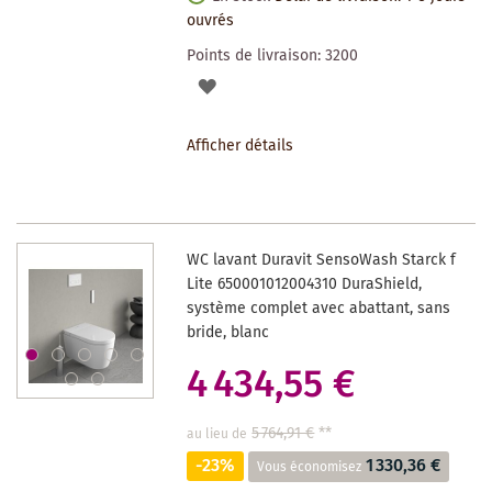
ouvrés
Points de livraison:
3200
AJOUTER
À
Afficher détails
LA
LISTE
DES
WC lavant Duravit SensoWash Starck f
SOUHAITS
Lite 650001012004310 DuraShield,
système complet avec abattant, sans
bride, blanc
4 434,55 €
5 764,91 €
**
au lieu de
-23%
1 330,36 €
Vous économisez