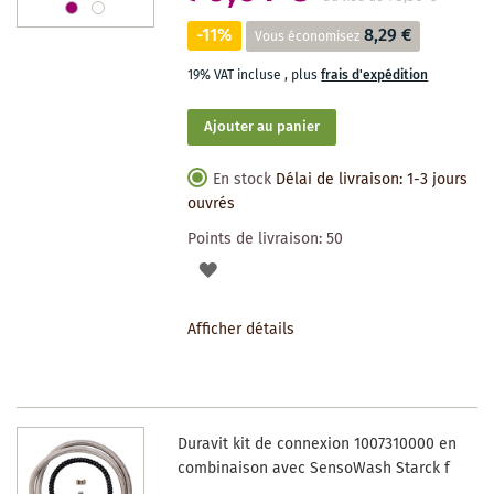
-11%
8,29 €
Vous économisez
19% VAT incluse
,
plus
frais d'expédition
Ajouter au panier
En stock
Délai de livraison: 1-3 jours
ouvrés
Points de livraison:
50
AJOUTER
À
Afficher détails
LA
LISTE
DES
Duravit kit de connexion 1007310000 en
SOUHAITS
combinaison avec SensoWash Starck f