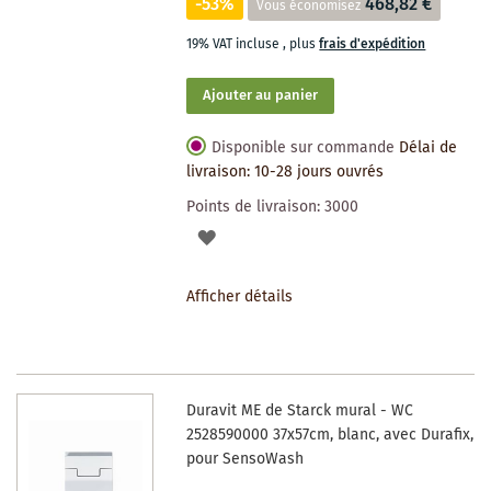
-53%
468,82 €
Vous économisez
19% VAT incluse
,
plus
frais d'expédition
Ajouter au panier
Disponible sur commande
Délai de
livraison: 10-28 jours ouvrés
Points de livraison:
3000
AJOUTER
À
Afficher détails
LA
LISTE
DES
Duravit ME de Starck mural - WC
SOUHAITS
2528590000 37x57cm, blanc, avec Durafix,
pour SensoWash