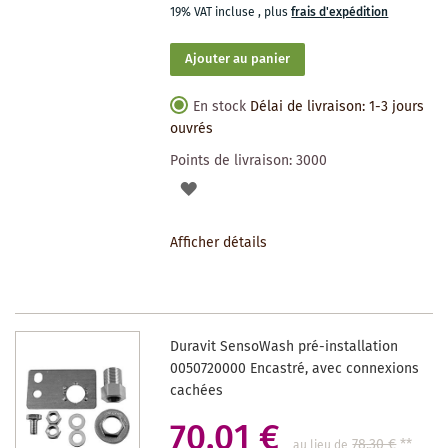
19% VAT incluse
,
plus
frais d'expédition
Ajouter au panier
En stock
Délai de livraison: 1-3 jours
ouvrés
Points de livraison:
3000
AJOUTER
À
Afficher détails
LA
LISTE
DES
Duravit SensoWash pré-installation
SOUHAITS
0050720000 Encastré, avec connexions
cachées
70,01 €
78,30 €
**
au lieu de