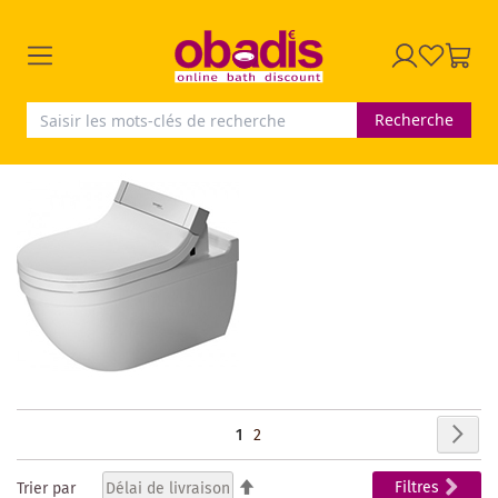
Recherche
Page
Pag
Sui
Vous
Page
1
2
lisez
Par
Filtres
Trier par