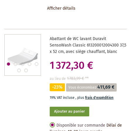
À
Afficher détails
LA
LISTE
DES
Abattant de WC lavant Duravit
SOUHAITS
SensoWash Classic 613200012004300 37,5
x 52 cm, avec siège chauffant, blanc
1 372,30 €
1 783,99 €
**
au lieu de
-23%
411,69 €
Vous économisez
19% VAT incluse
,
plus
frais d'expédition
Ajouter au panier
Disponible sur commande
Délai de