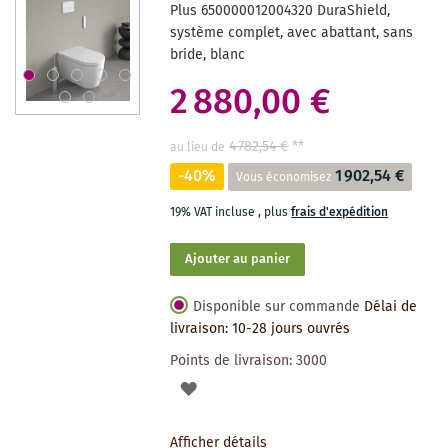
SOUHAITS
Plus 650000012004320 DuraShield,
système complet, avec abattant, sans
bride, blanc
2 880,00 €
4 782,54 €
**
au lieu de
-40%
1 902,54 €
Vous économisez
19% VAT incluse
,
plus
frais d'expédition
Ajouter au panier
Disponible sur commande
Délai de
livraison: 10-28 jours ouvrés
Points de livraison:
3000
AJOUTER
À
Afficher détails