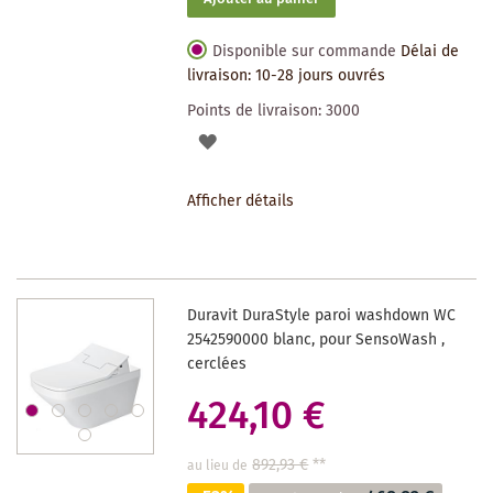
Disponible sur commande
Délai de
livraison: 10-28 jours ouvrés
Points de livraison:
3000
AJOUTER
À
Afficher détails
LA
LISTE
DES
Duravit DuraStyle paroi washdown WC
SOUHAITS
2542590000 blanc, pour SensoWash ,
cerclées
424,10 €
892,93 €
**
au lieu de