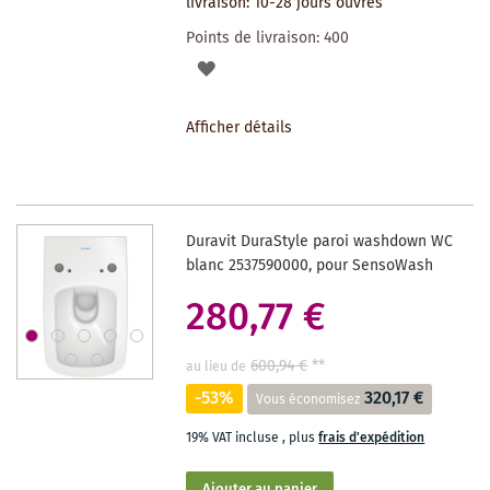
livraison: 10-28 jours ouvrés
Points de livraison:
400
AJOUTER
À
Afficher détails
LA
LISTE
DES
Duravit DuraStyle paroi washdown WC
SOUHAITS
blanc 2537590000, pour SensoWash
280,77 €
600,94 €
**
au lieu de
-53%
320,17 €
Vous économisez
19% VAT incluse
,
plus
frais d'expédition
Ajouter au panier