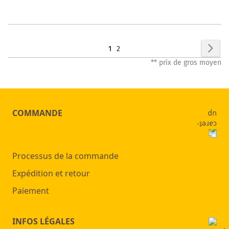
LISTE
DES
Page
Pag
Sui
Vous
Page
1
2
SOUHAITS
** prix de gros moyen
lisez
actuellement
la
COMMANDE
page
Processus de la commande
Expédition et retour
Paiement
INFOS LÉGALES