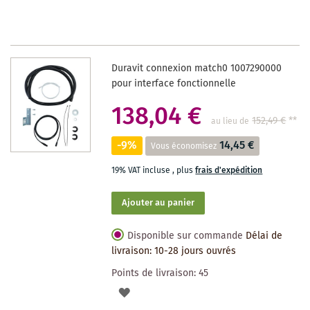
LA
LISTE
DES
Duravit connexion match0 1007290000
SOUHAITS
pour interface fonctionnelle
138,04 €
152,49 €
**
au lieu de
-9%
14,45 €
Vous économisez
19% VAT incluse
,
plus
frais d'expédition
Ajouter au panier
Disponible sur commande
Délai de
livraison: 10-28 jours ouvrés
Points de livraison:
45
AJOUTER