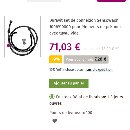
ordre
actuellement
décroissant
la
Duravit set de connexion SensoWash
page
1006910000 pour éléments de pré-mur
avec tuyau vide
71,03 €
78,29 €
**
au lieu de
-9%
7,26 €
Vous économisez
19% VAT incluse
,
plus
frais d'expédition
Ajouter au panier
En stock
Délai de livraison: 1-3 jours
ouvrés
Points de livraison:
100
AJOUTER