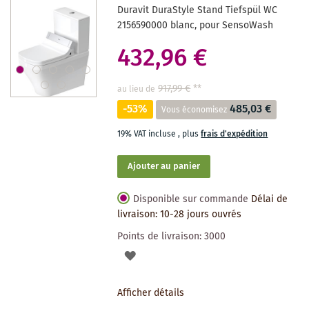
Duravit DuraStyle Stand Tiefspül WC
SOUHAITS
2156590000 blanc, pour SensoWash
432,96 €
917,99 €
**
au lieu de
-53%
485,03 €
Vous économisez
19% VAT incluse
,
plus
frais d'expédition
Ajouter au panier
Disponible sur commande
Délai de
livraison: 10-28 jours ouvrés
Points de livraison:
3000
AJOUTER
À
Afficher détails
LA