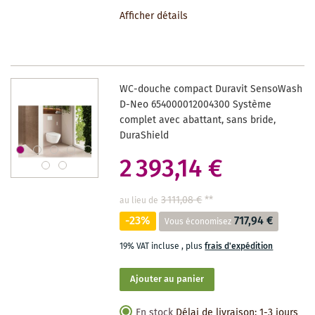
À
Afficher détails
LA
LISTE
DES
WC-douche compact Duravit SensoWash
SOUHAITS
D-Neo 654000012004300 Système
complet avec abattant, sans bride,
DuraShield
2 393,14 €
3 111,08 €
**
au lieu de
-23%
717,94 €
Vous économisez
19% VAT incluse
,
plus
frais d'expédition
Ajouter au panier
En stock
Délai de livraison: 1-3 jours