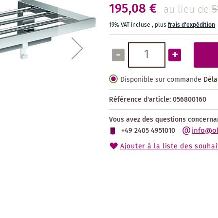
195,08 €
5
au lieu de
19% VAT incluse
,
plus
frais d'expédition
-
+
Disponible sur commande
Déla
Référence d'article:
056800160
Vous avez des questions concernan
info@o
+49 2405 4951010
Ajouter à la liste des souhai