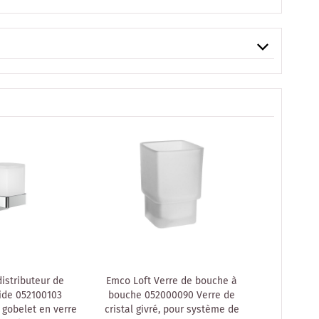
istributeur de
Emco Loft Verre de bouche à
Emco Lof
ide 052100103
bouche 052000090 Verre de
savon li
 gobelet en verre
cristal givré, pour système de
satiné, 