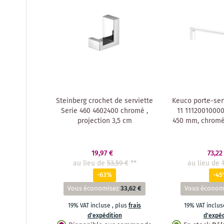
Steinberg crochet de serviette
Keuco porte-serv
Serie 460 4602400 chromé ,
11 1112001000
projection 3,5 cm
450 mm, chromé
19,97 €
73,22
au lieu de
53,59 €
**
au lieu de
-63%
-4
Vous économisez
33,62 €
Vous économ
19% VAT incluse
,
plus
frais
19% VAT inclu
d'expédition
d'expéd