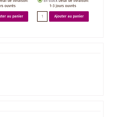
élai de livraison
:
En stock
Délai de livraison
:
urs ouvrés
1-3 jours ouvrés
uter au panier
Ajouter au panier