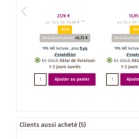
27,76 €
13,95
au lieu de
73,48 €
**
au lieu de
-62%
-6
Vous économisez
45,72 €
Vous économ
19% VAT incluse
,
plus
frais
19% VAT inclu
d'expédition
d'expéd
En stock
Délai de livraison
:
En stock
Dél
1-3 jours ouvrés
1-3 jours
Ajouter au panier
Ajoute
Clients aussi acheté
(5)