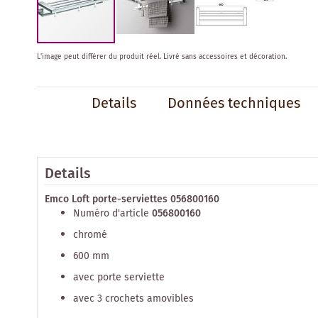
Skip
L'image peut différer du produit réel.
Livré sans accessoires et décoration.
to
the
beginning
Details
Données techniques
of
the
images
gallery
Details
Emco Loft porte-serviettes 056800160
Numéro d'article
056800160
chromé
600 mm
avec porte serviette
avec 3 crochets amovibles