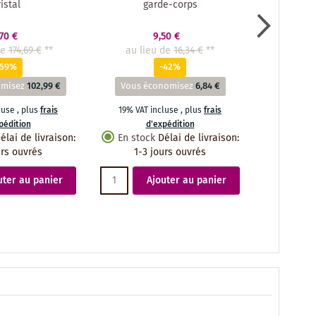
ristal
garde-corps
,70 €
9,50 €
de
174,69 €
**
au lieu de
16,34 €
**
au lie
-59%
-42%
omisez
102,99 €
Vous économisez
6,84 €
Vous éc
cluse
,
plus
frais
19% VAT incluse
,
plus
frais
19% VAT 
pédition
d'expédition
d
élai de livraison
:
En stock
Délai de livraison
:
En stoc
urs ouvrés
1-3 jours ouvrés
1-3 
uter au panier
Ajouter au panier
A