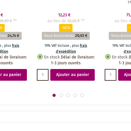
c
 €
12,23 €
71
38,69 €
**
au lieu de
32,26 €
**
au lieu 
4%
-62%
isez
24,74 €
Vous économisez
20,03 €
Vous écon
se
,
plus
frais
19% VAT incluse
,
plus
frais
19% VAT in
ition
d'expédition
d'ex
ai de livraison
:
En stock
Délai de livraison
:
En stock
D
 ouvrés
1-3 jours ouvrés
1-3 jo
r au panier
Ajouter au panier
Ajo