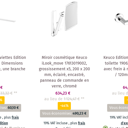
iettes Edition
Miroir cosmétique Keuco
Keuco Edition
0 Dimensions
iLook_move 17613019002,
toilette 190
, une branche
grossissement x5, 200 x 200
avec frein à 
mm, éclairé, encastré,
/ 120m
panneau de commande en
verre, chromé
 €
64
133,32 €
**
634,23 €
au lieu 
au lieu de
1 124,47 €
**
5%
-44%
isez
60,10 €
Vous écon
Vous économisez
490,23 €
se
,
plus
frais
19% VAT in
ition
19% VAT incluse
,
plus
frais
d'ex