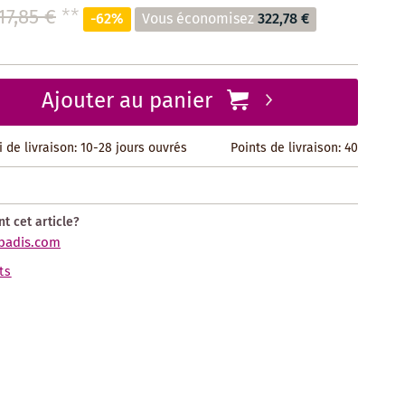
17,85 €
**
-62%
Vous économisez
322,78 €
Ajouter au panier
i de livraison: 10-28 jours ouvrés
Points de livraison:
40
t cet article?
badis.com
ts