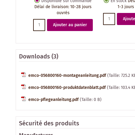
Disponible sur commande
En stock
Dél
Délai de livraison
:
10-28 jours
1-3 jours
ouvrés
Ajoute
Ajouter au panier
Downloads (3)
emco-056800160-montageanleitung.pdf
(Taille: 725.2 K
emco-056800160-produktdatenblatt.pdf
(Taille: 103.4 K
emco-pflegeanleitung.pdf
(Taille: 0 B)
Sécurité des produits
Manufacturer