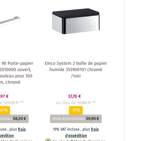
 90 Porte-papier
Emco System 2 boîte de papier
62010000 ouvert,
humide 353900101 chromé
rouleau pour 100
/noir
m, chromé
,97 €
37,70 €
de
123,18 €
**
au lieu de
97,60 €
**
-47%
-61%
omisez
58,20 €
Vous économisez
59,90 €
cluse
,
plus
frais
19% VAT incluse
,
plus
frais
pédition
d'expédition