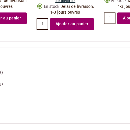
ai de livraison
:
En stock
D
d'expédition
 ouvrés
En stock
Délai de livraison
:
1-3 jo
1-3 jours ouvrés
r au panier
Ajo
Ajouter au panier
B)
B)