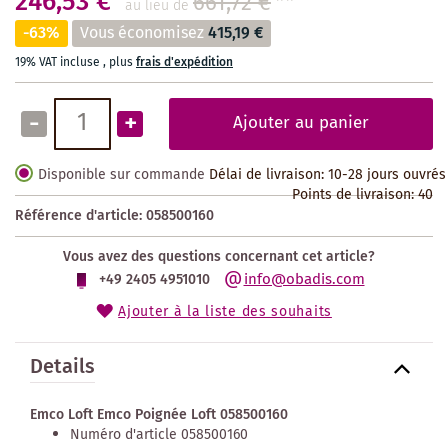
246,53 €
661,72 €
**
au lieu de
-63%
Vous économisez
415,19 €
19% VAT incluse
,
plus
frais d'expédition
-
+
Ajouter au panier
Disponible sur commande
Délai de livraison: 10-28 jours ouvrés
Points de livraison:
40
Référence d'article:
058500160
Vous avez des questions concernant cet article?
info@obadis.com
+49 2405 4951010
Ajouter à la liste des souhaits
Details
Emco Loft Emco Poignée Loft 058500160
Numéro d'article 058500160