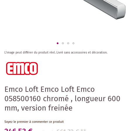
Skip
L'image peut différer du produit réel.
Livré sans accessoires et décoration.
to
the
beginning
of
the
images
Emco Loft Emco Loft Emco
gallery
058500160 chromé , longueur 600
mm, version freinée
Soyez le premier à commenter ce produit