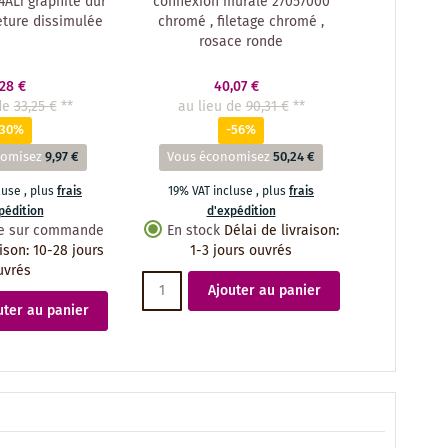
4AL1 graphite dur
connexion murale 27057000
eture dissimulée
chromé , filetage chromé ,
rosace ronde
,28 €
40,07 €
de
33,25 €
**
au lieu de
90,31 €
**
-30%
-56%
nomisez
9,97 €
Vous économisez
50,24 €
cluse
,
plus
frais
19% VAT incluse
,
plus
frais
pédition
d'expédition
le sur commande
En stock
Délai de livraison
:
aison
:
10-28 jours
1-3 jours ouvrés
uvrés
Ajouter au panier
uter au panier