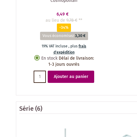
Cosmopolitan
6,49 €
au lieu de
9,78 €
**
-34%
Vous économisez
3,30 €
19% VAT incluse
,
plus
frais
d'expédition
En stock
Délai de livraison
:
1-3 jours ouvrés
Ajouter au panier
Série
(6)