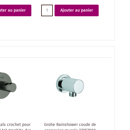
uter au panier
Ajouter au panier
A
als crochet pour
Grohe Rainshower coude de