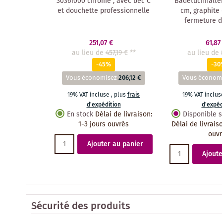
30361000 chromé , avec bec C
Badetuchhalter
et douchette professionnelle
cm, graphite 
fermeture d
251,07 €
61,87
au lieu de
457,19 €
**
au lieu de
-45%
-3
Vous économisez
206,12 €
Vous économ
19% VAT incluse
,
plus
frais
19% VAT inclu
d'expédition
d'expéd
En stock
Délai de livraison
:
Disponible
1-3 jours ouvrés
Délai de livrais
ouv
Ajouter au panier
Ajoute
Sécurité des produits