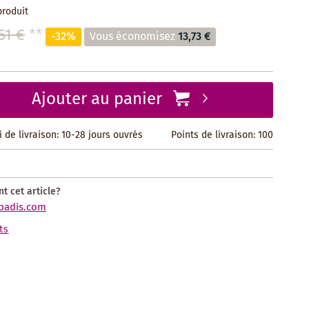
produit
51 €
**
-32%
Vous économisez
13,73 €
Ajouter au panier
i de livraison: 10-28 jours ouvrés
Points de livraison:
100
t cet article?
badis.com
ts