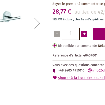
Soyez le premier à commenter ce 
28,77 €
42,
au lieu de
19% VAT incluse
,
plus
frais d'expédition
-
+
Disponible sur commande
Déla
Référence d'article:
40459001
Vous avez des questions concernan
info@o
+49 2405 4951010
Ajouter à la liste des souhai