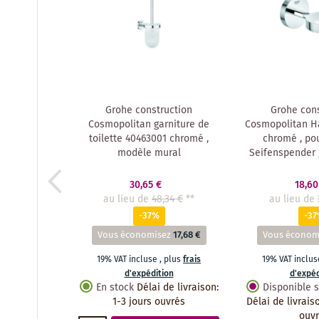
Grohe construction
Grohe cons
Cosmopolitan garniture de
Cosmopolitan Ha
toilette 40463001 chromé ,
chromé , pou
modèle mural
Seifenspender 
30,65 €
18,60
au lieu de
48,34 €
**
au lieu de
-37%
-3
Vous économisez
17,68 €
Vous économ
19% VAT incluse
,
plus
frais
19% VAT inclu
d'expédition
d'expéd
En stock
Délai de livraison
:
Disponible
1-3 jours ouvrés
Délai de livrais
ouv