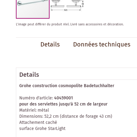
Skip
L'image peut différer du produit réel.
Livré sans accessoires et décoration.
to
the
beginning
Details
Données techniques
of
the
images
gallery
Details
Grohe construction cosmopolite Badetuchhalter
Numéro d'article:
40459001
pour des serviettes jusqu'à 52 cm de largeur
Matériel: métal
Dimensions: 52,2 cm (distance de forage 43 cm)
Attachement caché
surface Grohe StarLight