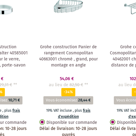
truction
Grohe construction Panier de
Grohe c
lter 40585001
rangement Cosmopolitan
Cosmopolitan
r le verre,
40663001 chromé , grand, pour
40462001 ch
, porte-savon
montage en angle
distance de
 €
54,06 €
102
29,31 €
**
au lieu de
82,50 €
**
au lieu d
7%
-34%
isez
10,71 €
Vous économisez
28,44 €
Vous écon
se
,
plus
frais
19% VAT incluse
,
plus
frais
19% VAT in
ition
d'expédition
d'ex
 sur commande
Disponible sur commande
Disponib
on
:
10-28 jours
Délai de livraison
:
10-28 jours
Délai de livr
rés
ouvrés
o