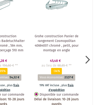
onstruction
Grohe construction Panier de
Grohe cons
 Badetuchhalter
rangement Cosmopolitan
serviet
romé , 564 mm,
40664001 chromé , petit, pour
ch
 perçage 510 mm
montage en angle
,28 €
45,48 €
e
156,60 €
**
au lieu de
68,65 €
**
au lie
-35%
-34%
omisez
54,32 €
Vous économisez
23,17 €
Vous éc
cluse
,
plus
frais
19% VAT incluse
,
plus
frais
19% VAT 
pédition
d'expédition
d
le sur commande
Disponible sur commande
Dispon
aison
:
10-28 jours
Délai de livraison
:
10-28 jours
Délai de li
uvrés
ouvrés