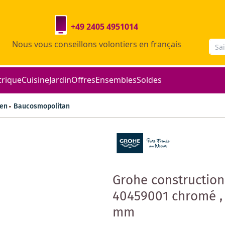
+49 2405 4951014
Nous vous conseillons volontiers en français
trique
Cuisine
Jardin
Offres
Ensembles
Soldes
gen
Baucosmopolitan
Grohe constructio
40459001 chromé ,
mm