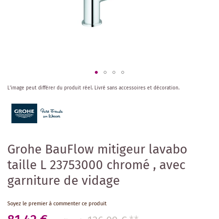
Skip
L'image peut différer du produit réel.
Livré sans accessoires et décoration.
to
the
beginning
of
the
images
Grohe BauFlow mitigeur lavabo
gallery
taille L 23753000 chromé , avec
garniture de vidage
Soyez le premier à commenter ce produit