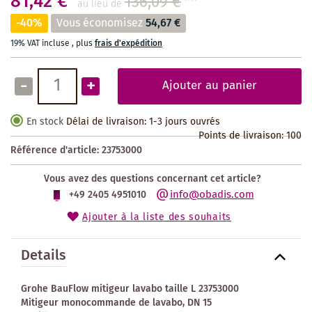
81,42 €
136,09 €
**
au lieu de
-40%
Vous économisez
54,67 €
19% VAT incluse
,
plus
frais d'expédition
-
+
Ajouter au panier
En stock
Délai de livraison: 1-3 jours ouvrés
Points de livraison:
100
Référence d'article:
23753000
Vous avez des questions concernant cet article?
info@obadis.com
+49 2405 4951010
Ajouter à la liste des souhaits
Details
Grohe BauFlow mitigeur lavabo taille L 23753000
Mitigeur monocommande de lavabo, DN 15