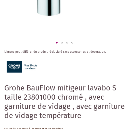
Skip
L'image peut différer du produit réel.
Livré sans accessoires et décoration.
to
the
beginning
of
the
images
Grohe BauFlow mitigeur lavabo S
gallery
taille 23801000 chromé , avec
garniture de vidage , avec garniture
de vidage température