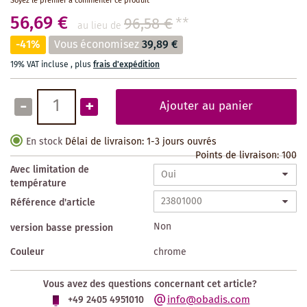
Soyez le premier à commenter ce produit
56,69 €
96,58 €
**
au lieu de
-41%
Vous économisez
39,89 €
19% VAT incluse
,
plus
frais d'expédition
-
+
Ajouter au panier
En stock
Délai de livraison: 1-3 jours ouvrés
Points de livraison:
100
Avec limitation de
température
Référence d'article
Non
version basse pression
Couleur
chrome
Vous avez des questions concernant cet article?
info@obadis.com
+49 2405 4951010