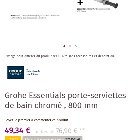
Skip
L'image peut différer du produit réel.
Livré sans accessoires et décoration.
to
the
beginning
of
the
images
Grohe Essentials porte-serviettes
gallery
de bain chromé , 800 mm
Soyez le premier à commenter ce produit
49,34 €
76,90 €
**
au lieu de