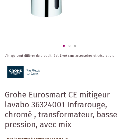
Skip
L'image peut différer du produit réel.
Livré sans accessoires et décoration.
to
the
beginning
of
the
images
Grohe Eurosmart CE mitigeur
gallery
lavabo 36324001 Infrarouge,
chromé , transformateur, basse
pression, avec mix