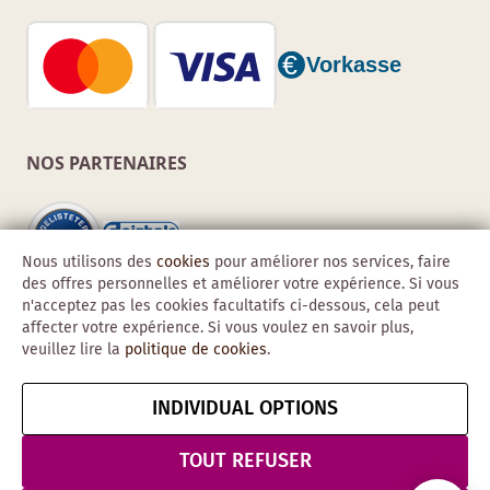
NOS PARTENAIRES
Nous utilisons des
cookies
pour améliorer nos services, faire
des offres personnelles et améliorer votre expérience. Si vous
n'acceptez pas les cookies facultatifs ci-dessous, cela peut
affecter votre expérience. Si vous voulez en savoir plus,
veuillez lire la
politique de cookies
.
INDIVIDUAL OPTIONS
Copyright © 2026 Obadis GmbH
Mentions
CGV
Confidentialité
Résilier le contrat
TOUT REFUSER
légales
& Sécurité