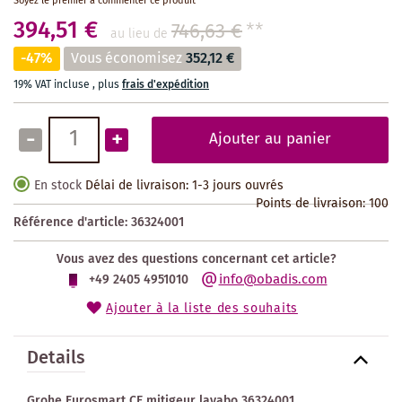
Soyez le premier à commenter ce produit
394,51 €
746,63 €
**
au lieu de
-47%
Vous économisez
352,12 €
19% VAT incluse
,
plus
frais d'expédition
-
+
Ajouter au panier
En stock
Délai de livraison: 1-3 jours ouvrés
Points de livraison:
100
Référence d'article:
36324001
Vous avez des questions concernant cet article?
info@obadis.com
+49 2405 4951010
Ajouter à la liste des souhaits
Details
Grohe Eurosmart CE mitigeur lavabo 36324001