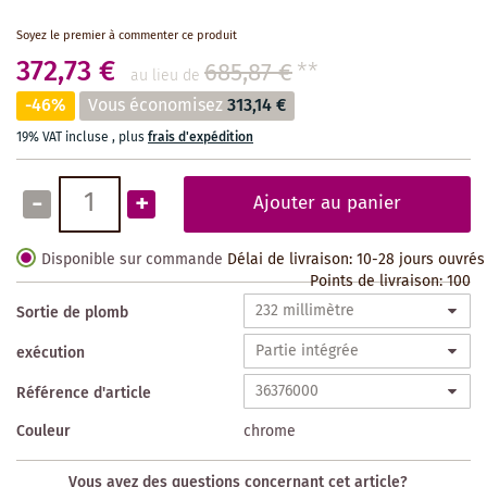
Soyez le premier à commenter ce produit
372,73 €
685,87 €
**
au lieu de
-46%
Vous économisez
313,14 €
19% VAT incluse
,
plus
frais d'expédition
-
+
Ajouter au panier
Disponible sur commande
Délai de livraison: 10-28 jours ouvrés
Points de livraison:
100
Sortie de plomb
exécution
Référence d'article
Couleur
chrome
Vous avez des questions concernant cet article?