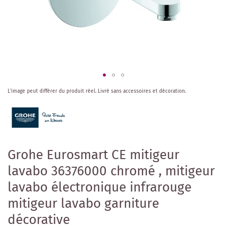
Skip
L'image peut différer du produit réel.
Livré sans accessoires et décoration.
to
the
beginning
of
the
images
Grohe Eurosmart CE mitigeur
gallery
lavabo 36376000 chromé , mitigeur
lavabo électronique infrarouge
mitigeur lavabo garniture
décorative