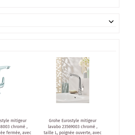
style mitigeur
Grohe Eurostyle mitigeur
Grohe mit
18003 chromé ,
lavabo 23569003 chromé ,
237260
gnée fermée, avec
taille L, poignée ouverte, avec
applique, p