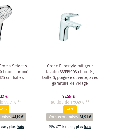
Croma Select s
Grohe Eurostyle mitigeur
0 blanc chromé ,
lavabo 33558003 chromé ,
25 cm Isiflex
taille S, poignée ouverte, avec
garniture de vidage
,32 €
97,58 €
de
99,51 €
**
au lieu de
179,49 €
**
-41%
-46%
omisez
41,19 €
Vous économisez
81,91 €
cluse
,
plus
frais
19% VAT incluse
,
plus
frais