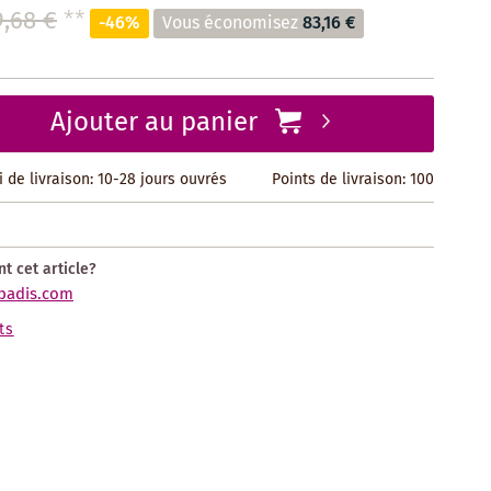
9,68 €
**
-46%
Vous économisez
83,16 €
Ajouter au panier
i de livraison: 10-28 jours ouvrés
Points de livraison:
100
t cet article?
badis.com
ts