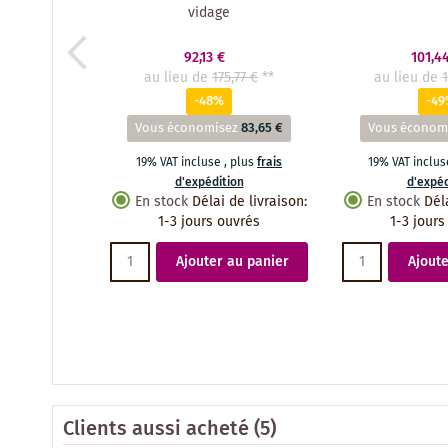
vidage
92,13 €
101,4
au lieu de
175,77 €
**
au lieu de
-48%
-4
Vous économisez
83,65 €
Vous économ
19% VAT incluse
,
plus
frais
19% VAT inclu
d'expédition
d'expéd
En stock
Délai de livraison
:
En stock
Dél
1-3 jours ouvrés
1-3 jours
Ajouter au panier
Ajoute
Clients aussi acheté
(5)