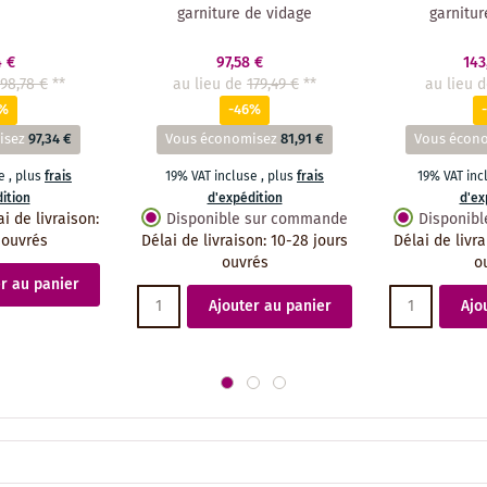
garniture de vidage
garnitur
4 €
97,58 €
143
198,78 €
**
au lieu de
179,49 €
**
au lieu 
9%
-46%
isez
97,34 €
Vous économisez
81,91 €
Vous écon
se
,
plus
frais
19% VAT incluse
,
plus
frais
19% VAT in
ition
d'expédition
d'ex
ai de livraison
:
Disponible sur commande
Disponib
 ouvrés
Délai de livraison
:
10-28 jours
Délai de livr
ouvrés
o
r au panier
Ajouter au panier
Ajo