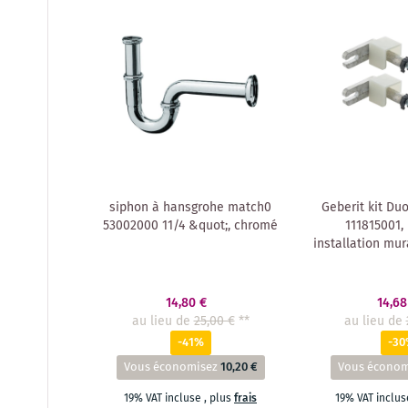
siphon à hansgrohe match0
Geberit kit Duo
53002000 11/4 &quot;, chromé
111815001,
installation mura
14,80 €
14,68
au lieu de
25,00 €
**
au lieu de
-41%
-3
Vous économisez
10,20 €
Vous économ
19% VAT incluse
,
plus
frais
19% VAT inclu