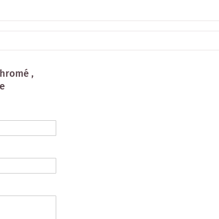
hromé ,
te