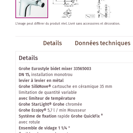
Skip
L'image peut différer du produit réel.
Livré sans accessoires et décoration.
to
the
beginning
Details
Données techniques
of
the
images
Details
gallery
Grohe Eurostyle bidet mixer 33565003
DN 15,
installation monotrou
levier à levier en métal
Grohe SilkMove®
cartouche en céramique 35 mm
limitation de quantité variable
avec limiteur de température
Grohe StarLight® Grohe
chromée
Grohe EcoJoy®
5,7 l / min Mousseur
®
Système de fixation
rapide
Grohe QuickFix
avec rotule
Ensemble de vidage 1 1/4 "