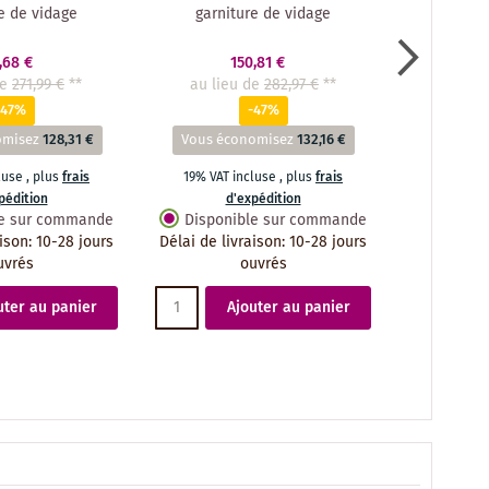
e de vidage
garniture de vidage
mé
,68 €
150,81 €
de
271,99 €
**
au lieu de
282,97 €
**
au lie
-47%
-47%
omisez
128,31 €
Vous économisez
132,16 €
Vous éc
cluse
,
plus
frais
19% VAT incluse
,
plus
frais
19% VAT 
pédition
d'expédition
d
le sur commande
Disponible sur commande
Dispon
aison
:
10-28 jours
Délai de livraison
:
10-28 jours
Délai de li
uvrés
ouvrés
uter au panier
Ajouter au panier
A