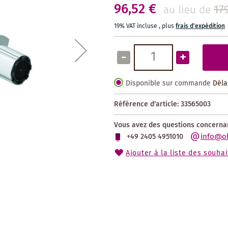
96,52 €
17
au lieu de
19% VAT incluse
,
plus
frais d'expédition
-
+
Disponible sur commande
Déla
Référence d'article:
33565003
Vous avez des questions concernan
info@o
+49 2405 4951010
Ajouter à la liste des souhai