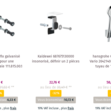
fix galvanisé
Kaldewei 687675130000
hansgrohe 
 pour une
insonorisé, définir un 2 pièces
Vario 2642140
le 111.815.00.1
tuyau de 1
 €
22,76 €
58
21,02 €
**
au lieu de
33,49 €
**
au lieu 
0%
-32%
isez
6,33 €
Vous économisez
10,72 €
Vous écon
se
,
plus
frais
19% VAT incluse
,
plus
frais
19% VAT in