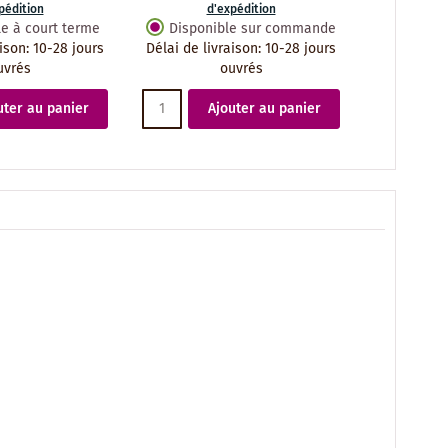
pédition
d'expédition
le à court terme
Disponible sur commande
aison
:
10-28 jours
Délai de livraison
:
10-28 jours
uvrés
ouvrés
uter au panier
Ajouter au panier