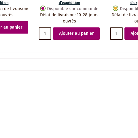
ition
d'expédition
d'ex
ai de livraison
:
Disponible sur commande
Disponib
 ouvrés
Délai de livraison
:
10-28 jours
Délai de livr
ouvrés
o
r au panier
Ajouter au panier
Ajo