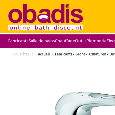
Fabricants
Salle de bains
Chauffage
Outils
Plomberie
Élec
Vous êtes ici
Accueil
Fabricants
Grohe
Armaturen
Eur
Skip
to
the
end
of
the
images
gallery