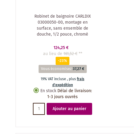
Robinet de baignoire CARLDIX
03000050-00, montage en
surface, sans ensemble de
douche, 1/2 pouce, chromé
124,25 €
au lieu de
161,52 €
**
-23%
Vous économisez
37,27 €
19% VAT incluse
,
plus
frais
d'expédition
En stock
Délai de livraison
:
1-3 jours ouvrés
Ajouter au panier