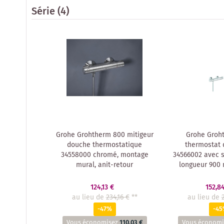
Série
(4)
Grohe Grohtherm 800 mitigeur
Grohe Groh
douche thermostatique
thermostat
34558000 chromé, montage
34566002 avec s
mural, anit-retour
longueur 900
124,13 €
152,8
au lieu de
234,16 €
**
au lieu de
-47%
-4
Vous économisez
110,03 €
Vous économi