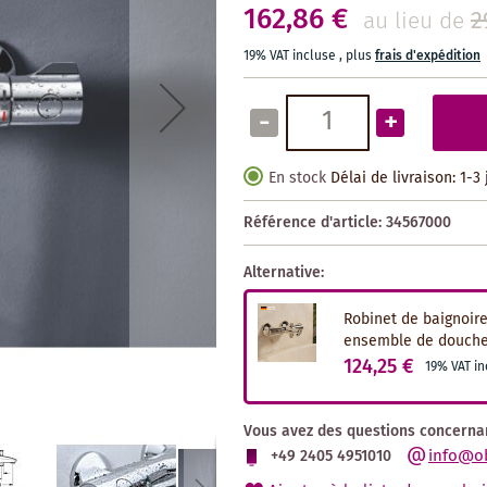
162,86 €
2
au lieu de
19% VAT incluse
,
plus
frais d'expédition
-
+
En stock
Délai de livraison: 1-3
Référence d'article:
34567000
Alternative:
Robinet de baignoir
ensemble de douche
124,25 €
19% VAT in
Vous avez des questions concernan
info@o
+49 2405 4951010