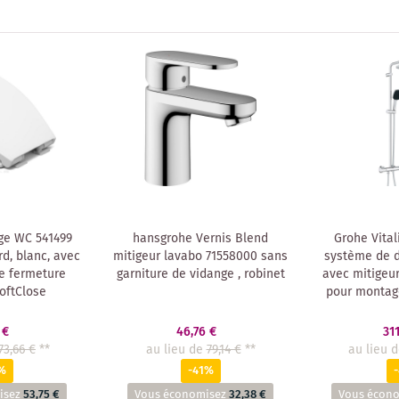
ge WC 541499
hansgrohe Vernis Blend
Grohe Vital
d, blanc, avec
mitigeur lavabo 71558000 sans
système de 
e fermeture
garniture de vidange , robinet
avec mitigeu
oftClose
pour montag
 €
46,76 €
311
73,66 €
**
au lieu de
79,14 €
**
au lieu 
%
-41%
isez
53,75 €
Vous économisez
32,38 €
Vous écon