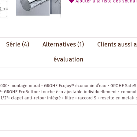
Ajouter à la liste des souhai
Série
(4)
Alternatives
(1)
Clients aussi 
évaluation
567000• montage mural • GROHE EcoJoy® économie d’eau • GROHE SafeS
180°• GROHE EcoButton• touche éco ajustable individuellement • commu
"• clapet anti-retour intégré • filtre • raccord S • rosette en metal• 