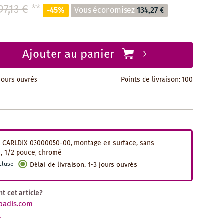
97,13 €
**
-45%
Vous économisez
134,27 €
Ajouter au panier
 jours ouvrés
Points de livraison:
100
e CARLDIX 03000050-00, montage en surface, sans
, 1/2 pouce, chromé
cluse
Délai de livraison
:
1-3 jours ouvrés
t cet article?
badis.com