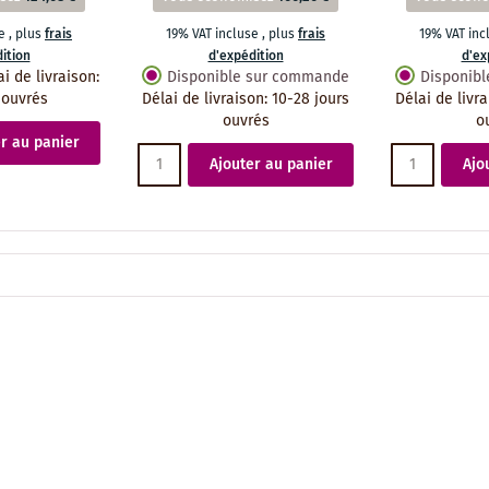
se
,
plus
frais
19% VAT incluse
,
plus
frais
19% VAT in
ition
d'expédition
d'ex
ai de livraison
:
Disponible sur commande
Disponib
 ouvrés
Délai de livraison
:
10-28 jours
Délai de livr
ouvrés
o
r au panier
Ajouter au panier
Ajo