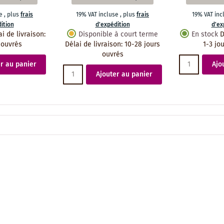
se
,
plus
frais
19% VAT incluse
,
plus
frais
19% VAT in
ition
d'expédition
d'ex
ai de livraison
:
Disponible à court terme
En stock
D
 ouvrés
Délai de livraison
:
10-28 jours
1-3 jo
ouvrés
r au panier
Ajo
Ajouter au panier