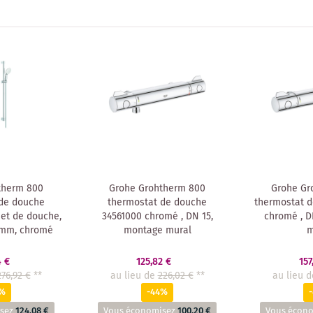
therm 800
Grohe Grohtherm 800
Grohe Gr
 de douche
thermostat de douche
thermostat d
et de douche,
34561000 chromé , DN 15,
chromé , D
 mm, chromé
montage mural
m
4 €
125,82 €
157
276,92 €
**
au lieu de
226,02 €
**
au lieu d
5%
-44%
sez
124,08 €
Vous économisez
100,20 €
Vous écon