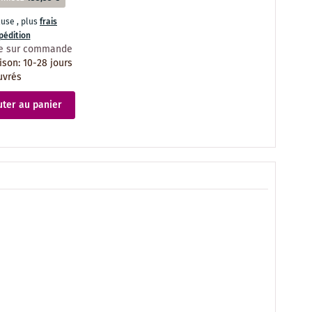
cluse
,
plus
frais
pédition
le sur commande
aison
:
10-28 jours
uvrés
uter au panier