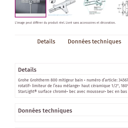
Skip
L'image peut différer du produit réel.
Livré sans accessoires et décoration.
to
the
beginning
Details
Données techniques
of
the
images
gallery
Details
Grohe Grohtherm 800 mitigeur bain • numéro d’article: 34
rotatif• limiteur de l’eau mélange• haut céramique 1/2", 
StarLight® surface chromé• bec avec mousseur• bec en bas 1/2
Données techniques