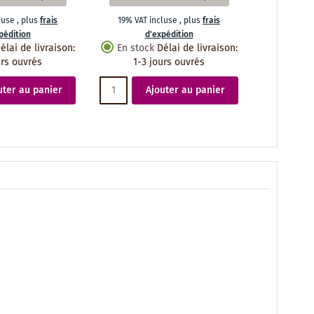
cluse
,
plus
frais
19% VAT incluse
,
plus
frais
pédition
d'expédition
élai de livraison
:
En stock
Délai de livraison
:
urs ouvrés
1-3 jours ouvrés
uter au panier
Ajouter au panier