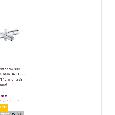
ohtherm 800
e bain 34568000
N 15, montage
ural
,38 €
e
292,93 €
**
-46%
omisez
135,55 €