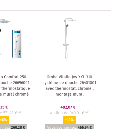
io Comfort 250
Grohe Vitalio Joy XXL 310
douche 26696001
système de douche 26401001
r thermostatique
avec thermostat, chromé ,
e mural chromé
montage mural
,15 €
482,07 €
de
571,43 €
**
au lieu de
949,01 €
**
-46%
-49%
omisez
260,28 €
Vous économisez
466,94 €