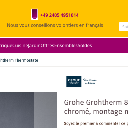
+49 2405 4951014
Nous vous conseillons volontiers en français
trique
Cuisine
Jardin
Offres
Ensembles
Soldes
ohtherm Thermostate
Grohe Grohtherm 8
chromé, montage mu
Soyez le premier à commenter ce 