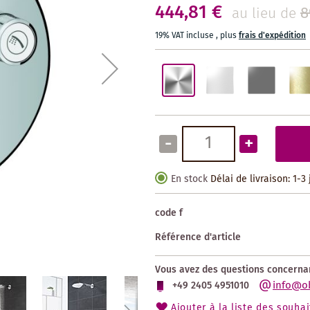
444,81 €
8
au lieu de
19% VAT incluse
,
plus
frais d'expédition
-
+
En stock
Délai de livraison: 1-3
code f
Référence d'article
Vous avez des questions concernan
info@o
+49 2405 4951010
Ajouter à la liste des souhai