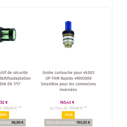
itif de sécurité
Grohe cartouche pour 49.003
d&#39;adaptation
UP-THM Rapido 49003000
DIN EN 1717
SmartBox pour les connexions
inversées
,52 €
165,43 €
de
165,52 €
**
au lieu de
357,45 €
**
-58%
-54%
omisez
96,00 €
Vous économisez
192,02 €