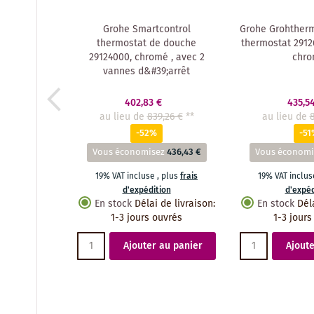
Grohe Smartcontrol
Grohe Grohther
thermostat de douche
thermostat 29126
29124000, chromé , avec 2
chr
vannes d&#39;arrêt
402,83 €
435,5
au lieu de
839,26 €
**
au lieu de
8
-52%
-51
Vous économisez
436,43 €
Vous économi
19% VAT incluse
,
plus
frais
19% VAT inclu
d'expédition
d'expéd
En stock
Délai de livraison
:
En stock
Dél
1-3 jours ouvrés
1-3 jours
Ajouter au panier
Ajoute