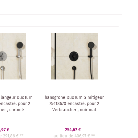
langeur DuoTurn
hansgrohe DuoTurn S mitigeur
ncastré, pour 2
75418670 encastré, pour 2
her , chromé
Verbraucher , noir mat
,97 €
254,67 €
e
291,86 €
**
au lieu de
406,97 €
**