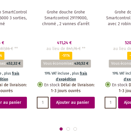
m SmartControl
Grohe douche Grohe
Grohe d
000 3 sorties,
Smartcontrol 29119000,
Smartcontrol 
omé
chromé , 2 vannes d’arrêt
avec 2 robin
4 €
411,24 €
520
87,86 €
**
au lieu de
841,76 €
**
au lieu d
%
-51%
sez
452,32 €
Vous économisez
430,52 €
Vous écon
se
,
plus
frais
19% VAT incluse
,
plus
frais
19% VAT in
ition
d'expédition
d'ex
ai de livraison
:
En stock
Délai de livraison
:
En stock
D
 ouvrés
1-3 jours ouvrés
1-3 jo
r au panier
Ajouter au panier
Ajo