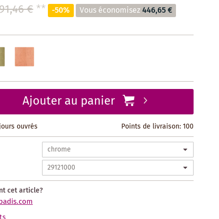
91,46 €
**
-50%
Vous économisez
446,65 €
Ajouter au panier
 jours ouvrés
Points de livraison:
100
t cet article?
badis.com
ts