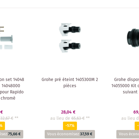
on set 14048
Grohe pré éteint 1405300M 2
Grohe dispos
 14048000
pièces
14055000 Kit 
pour Rapido
suivant 
 chromé
 €
28,04 €
69
132,67 €
**
au lieu de
65,63 €
**
au lieu 
7%
-57%
isez
75,66 €
Vous économisez
37,59 €
Vous écon