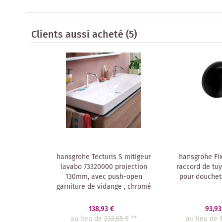
Clients aussi acheté
(5)
hansgrohe Tecturis S mitigeur
hansgrohe Fix
lavabo 73320000 projection
raccord de tu
130mm, avec push-open
pour douchett
garniture de vidange , chromé
138,93 €
93,93
au lieu de
232,65 €
**
au lieu de