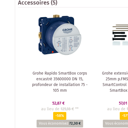
Accessoires
(5)
Grohe Rapido SmartBox corps
Grohe extensi
encastré 35600000 DN 15,
25mm p.FMS
profondeur de installation 75 -
SmartControl 
105 mm
SmartBox
52,87 €
57,01
au lieu de
125,18 €
**
au lieu de
-58%
-5
Vous économisez
72,30 €
Vous économ