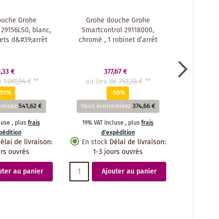
ouche Grohe
Grohe douche Grohe
Grohe
29156LS0, blanc,
Smartcontrol 29118000,
thermo
ets d&#39;arrêt
chromé , 1 robinet d’arrêt
2912300
robin
,33 €
377,67 €
e
1 061,94 €
**
au lieu de
752,33 €
**
au lie
-51%
-50%
omisez
541,62 €
Vous économisez
374,66 €
Vous éc
cluse
,
plus
frais
19% VAT incluse
,
plus
frais
19% VAT 
pédition
d'expédition
d
élai de livraison
:
En stock
Délai de livraison
:
Dispon
urs ouvrés
1-3 jours ouvrés
Délai de li
uter au panier
Ajouter au panier
A