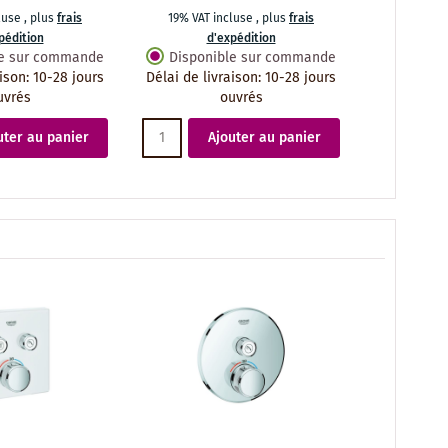
cluse
,
plus
frais
19% VAT incluse
,
plus
frais
pédition
d'expédition
le sur commande
Disponible sur commande
aison
:
10-28 jours
Délai de livraison
:
10-28 jours
uvrés
ouvrés
uter au panier
Ajouter au panier