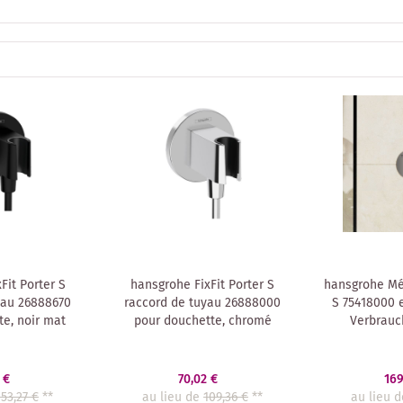
Fit Porter S
hansgrohe FixFit Porter S
hansgrohe Mé
yau 26888670
raccord de tuyau 26888000
S 75418000 e
e, noir mat
pour douchette, chromé
Verbrauc
 €
70,02 €
169
153,27 €
**
au lieu de
109,36 €
**
au lieu d