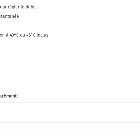
ur régler le débit
stantanée
on à 43°C ou 46°C inclus
arément!