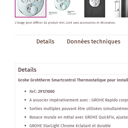
Skip
L'image peut différer du produit réel.
Livré sans accessoires et décoration.
to
the
beginning
Details
Données techniques
of
the
images
gallery
Details
Grohe Grohtherm Smartcontrol Thermostatique pour install
Ref.:
29121000
A associer impérativement avec : GROHE Rapido cor
Sorties multiples pouvant être utilisées simultanéme
Rosace murale en métal avec GROHE QuickFix, ajusta
GROHE StarLight Chrome éclatant et durable