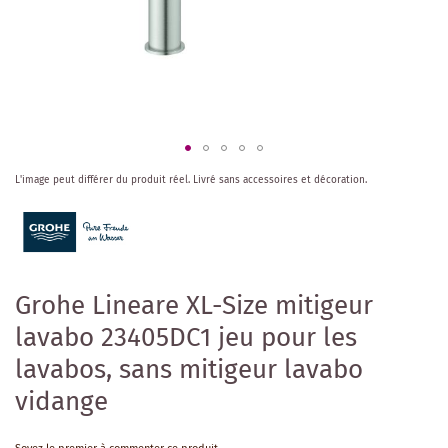
Skip
L'image peut différer du produit réel.
Livré sans accessoires et décoration.
to
the
beginning
of
the
images
Grohe Lineare XL-Size mitigeur
gallery
lavabo 23405DC1 jeu pour les
lavabos, sans mitigeur lavabo
vidange