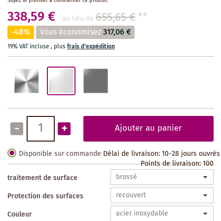
Soyez le premier à commenter ce produit
338,59 €
655,65 €
**
au lieu de
-48%
Vous économisez
317,06 €
19% VAT incluse
,
plus
frais d'expédition
-
+
Ajouter au panier
Disponible sur commande
Délai de livraison: 10-28 jours ouvrés
Points de livraison:
100
traitement de surface
Protection des surfaces
Couleur