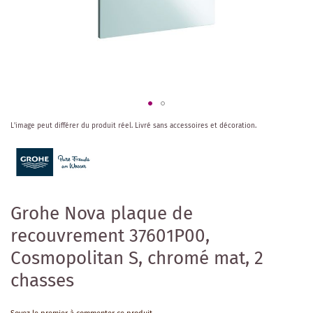
Skip
L'image peut différer du produit réel.
Livré sans accessoires et décoration.
to
the
beginning
of
the
images
Grohe Nova plaque de
gallery
recouvrement 37601P00,
Cosmopolitan S, chromé mat, 2
chasses