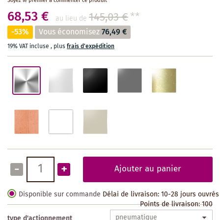
Soyez le premier à commenter ce produit
68,53 €
145,03 €
**
au lieu de
-53%
Vous économisez
76,49 €
19% VAT incluse
,
plus
frais d'expédition
-
+
Ajouter au panier
Disponible sur commande
Délai de livraison: 10-28 jours ouvrés
Points de livraison:
100
type d'actionnement