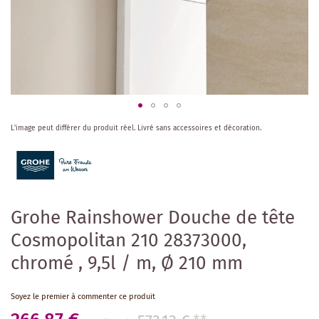
Skip
L'image peut différer du produit réel.
Livré sans accessoires et décoration.
to
the
beginning
of
the
images
Grohe Rainshower Douche de tête
gallery
Cosmopolitan 210 28373000,
chromé , 9,5l / m, Ø 210 mm
Soyez le premier à commenter ce produit