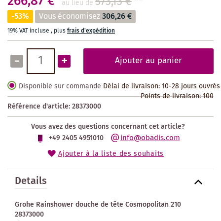
266,87 €
573,13 €
**
au lieu de
-53%
Vous économisez
306,26 €
19% VAT incluse
,
plus
frais d'expédition
-
+
Ajouter au panier
Disponible sur commande
Délai de livraison: 10-28 jours ouvrés
Points de livraison:
100
Référence d'article:
28373000
Vous avez des questions concernant cet article?
info@obadis.com
+49 2405 4951010
Ajouter à la liste des souhaits
Details
Grohe Rainshower douche de tête Cosmopolitan 210
28373000