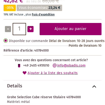
42,82 €
66,06 €
**
au lieu de
-35%
Vous économisez
23,24 €
19% VAT incluse
,
plus
frais d'expédition
-
+
Ajouter au panier
Disponible sur commande
Délai de livraison: 10-28 jours ouvrés
Points de livraison:
10
Référence d'article:
40784000
Vous avez des questions concernant cet article?
info@obadis.com
+49 2405 4951010
Ajouter à la liste des souhaits
Details
Grohe Selection Cube réserve titulaire 40784000
Matériel: métal