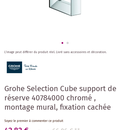
Skip
L'image peut différer du produit réel.
Livré sans accessoires et décoration.
to
the
beginning
of
the
images
Grohe Selection Cube support de
gallery
réserve 40784000 chromé ,
montage mural, fixation cachée
Soyez le premier à commenter ce produit