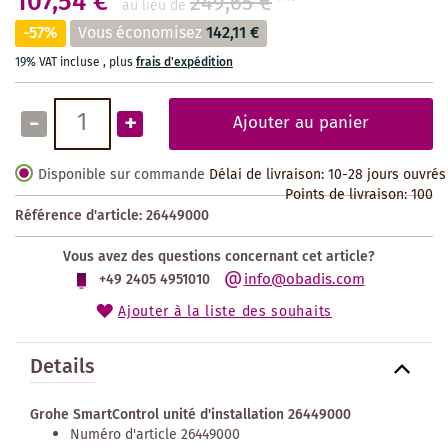
107,54 €
249,65 €
**
au lieu de
-57%
Vous économisez
142,11 €
19% VAT incluse
,
plus
frais d'expédition
-
+
Ajouter au panier
Disponible sur commande
Délai de livraison: 10-28 jours ouvrés
Points de livraison:
100
Référence d'article:
26449000
Vous avez des questions concernant cet article?
info@obadis.com
+49 2405 4951010
Ajouter à la liste des souhaits
Details
Grohe SmartControl unité d'installation 26449000
Numéro d'article 26449000