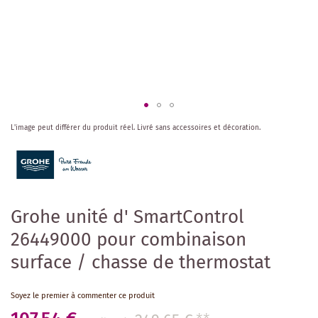
Skip
L'image peut différer du produit réel.
Livré sans accessoires et décoration.
to
the
beginning
of
the
images
Grohe unité d' SmartControl
gallery
26449000 pour combinaison
surface / chasse de thermostat
Soyez le premier à commenter ce produit