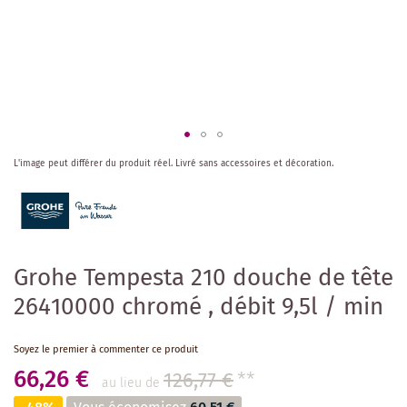
Skip
L'image peut différer du produit réel.
Livré sans accessoires et décoration.
to
the
beginning
of
the
images
Grohe Tempesta 210 douche de tête
gallery
26410000 chromé , débit 9,5l / min
Soyez le premier à commenter ce produit
66,26 €
126,77 €
**
au lieu de