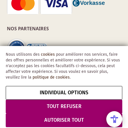
NOS PARTENAIRES
Nous utilisons des
cookies
pour améliorer nos services, faire
des offres personnelles et améliorer votre expérience. Si vous
n'acceptez pas les cookies facultatifs ci-dessous, cela peut
affecter votre expérience. Si vous voulez en savoir plus,
veuillez lire la
politique de cookies
.
INDIVIDUAL OPTIONS
Copyright © 2026 Obadis GmbH
Mentions
CGV
Confidentialité
Résilier le contrat
TOUT REFUSER
légales
& Sécurité
AUTORISER TOUT