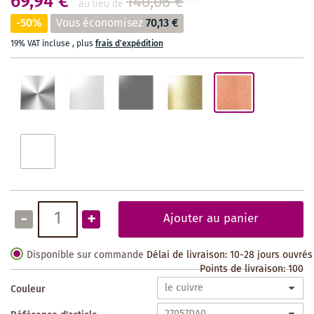
69,94 €
140,06 €
**
au lieu de
-50%
Vous économisez
70,13 €
19% VAT incluse
,
plus
frais d'expédition
-
+
Ajouter au panier
Disponible sur commande
Délai de livraison: 10-28 jours ouvrés
Points de livraison:
100
Couleur