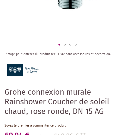
Skip
L'image peut différer du produit réel.
Livré sans accessoires et décoration.
to
the
beginning
of
the
images
Grohe connexion murale
gallery
Rainshower Coucher de soleil
chaud, rose ronde, DN 15 AG
Soyez le premier à commenter ce produit