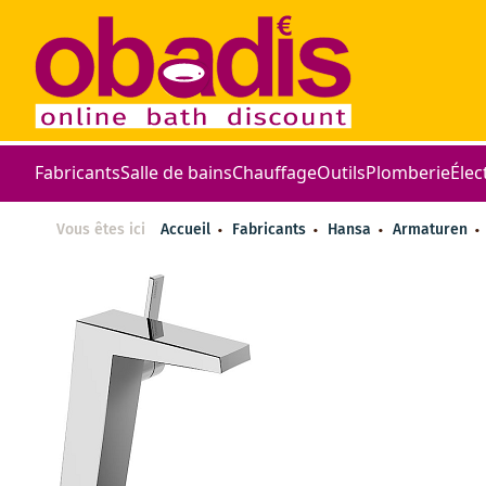
Fabricants
Salle de bains
Chauffage
Outils
Plomberie
Élec
Vous êtes ici
Accueil
Fabricants
Hansa
Armaturen