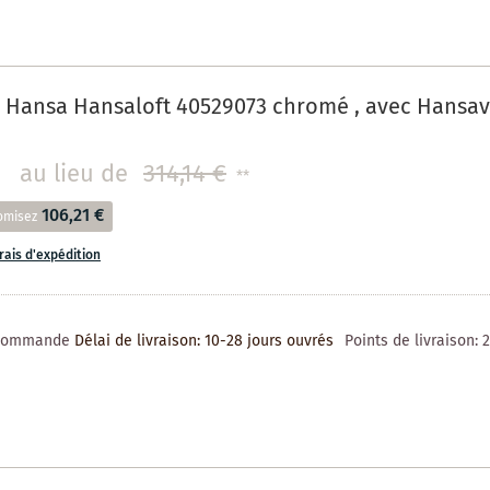
 Hansa Hansaloft 40529073 chromé , avec Hansav
au lieu de
314,14 €
**
106,21 €
omisez
frais d'expédition
 commande
Délai de livraison: 10-28 jours ouvrés
Points de livraison: