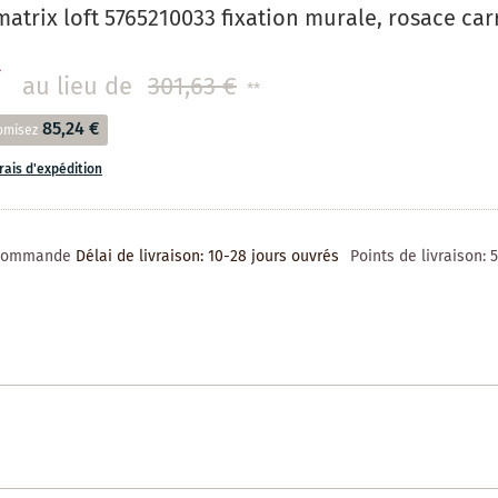
trix loft 5765210033 fixation murale, rosace carr
€
au lieu de
301,63 €
**
85,24 €
omisez
frais d'expédition
 commande
Délai de livraison: 10-28 jours ouvrés
Points de livraison: