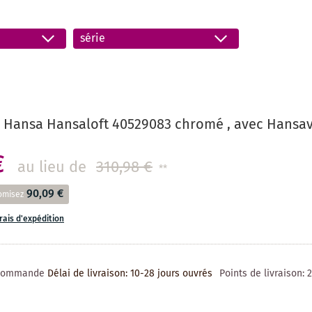
série
 Hansa Hansaloft 40529083 chromé , avec Hansav
€
au lieu de
310,98 €
**
90,09 €
omisez
frais d'expédition
 commande
Délai de livraison: 10-28 jours ouvrés
Points de livraison: