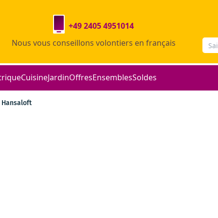
+49 2405 4951014
Nous vous conseillons volontiers en français
trique
Cuisine
Jardin
Offres
Ensembles
Soldes
Hansaloft