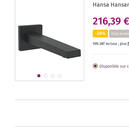
Hansa Hansama
216,39 
-28%
Vous écon
19% VAT incluse
,
plus
Disponible sur