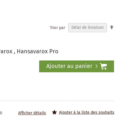
Par
Trier par
ordre
décrois
arox , Hansavarox Pro
Ajouter au panier
Ajouter à la liste des souhaits
20
Afficher détails