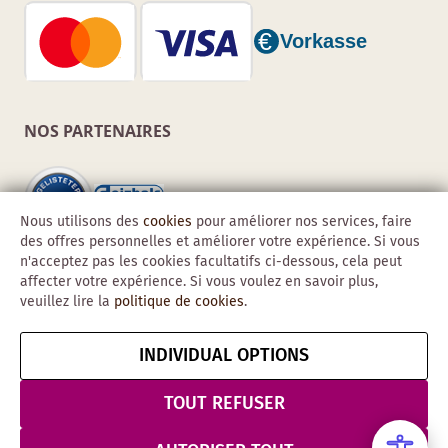
NOS PARTENAIRES
Nous utilisons des
cookies
pour améliorer nos services, faire
des offres personnelles et améliorer votre expérience. Si vous
n'acceptez pas les cookies facultatifs ci-dessous, cela peut
affecter votre expérience. Si vous voulez en savoir plus,
veuillez lire la
politique de cookies
.
INDIVIDUAL OPTIONS
Copyright © 2026 Obadis GmbH
Mentions
CGV
Confidentialité
Résilier le contrat
TOUT REFUSER
légales
& Sécurité