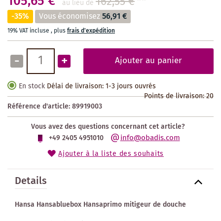
105,65 €
162,55 €
**
au lieu de
-35%
Vous économisez
56,91 €
19% VAT incluse
,
plus
frais d'expédition
-
+
Ajouter au panier
En stock
Délai de livraison: 1-3 jours ouvrés
Points de livraison:
20
Référence d'article:
89919003
Vous avez des questions concernant cet article?
info@obadis.com
+49 2405 4951010
Ajouter à la liste des souhaits
Details
Hansa Hansabluebox Hansaprimo mitigeur de douche