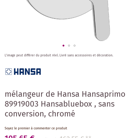
Skip
L'image peut différer du produit réel.
Livré sans accessoires et décoration.
to
the
beginning
of
the
images
mélangeur de Hansa Hansaprimo
gallery
89919003 Hansabluebox , sans
conversion, chromé
Soyez le premier à commenter ce produit