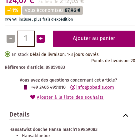
124,07 €
212,03 €
**
au lieu de
-41%
Vous économisez
87,96 €
19% VAT incluse
,
plus
frais d'expédition
-
+
Ajouter au panier
En stock
Délai de livraison: 1-3 jours ouvrés
Points de livraison:
20
Référence d'article:
89859083
Vous avez des questions concernant cet article?
info@obadis.com
+49 2405 4951010
Ajouter à la liste des souhaits
Details
Hansatwist douche Hansa match1 89859083
Hansabluebox