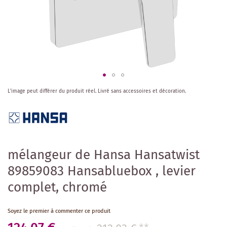
Skip
L'image peut différer du produit réel.
Livré sans accessoires et décoration.
to
the
beginning
of
the
images
mélangeur de Hansa Hansatwist
gallery
89859083 Hansabluebox , levier
complet, chromé
Soyez le premier à commenter ce produit