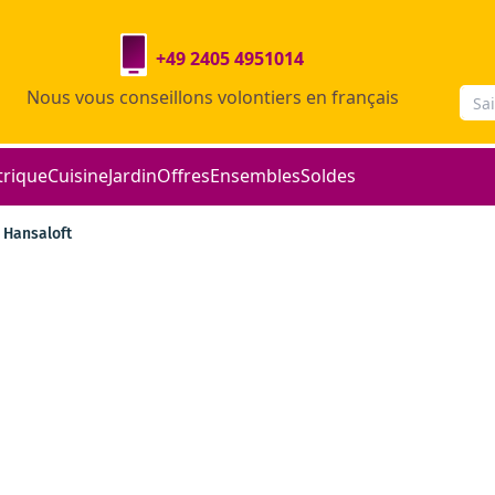
+49 2405 4951014
Nous vous conseillons volontiers en français
trique
Cuisine
Jardin
Offres
Ensembles
Soldes
Hansaloft