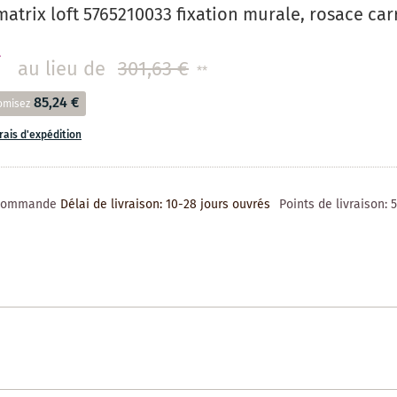
trix loft 5765210033 fixation murale, rosace carr
€
au lieu de
301,63 €
**
85,24 €
omisez
frais d'expédition
 commande
Délai de livraison: 10-28 jours ouvrés
Points de livraison: