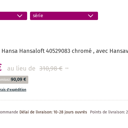
série
 Hansa Hansaloft 40529083 chromé , avec Hansav
€
au lieu de
310,98 €
**
90,09 €
omisez
frais d'expédition
 commande
Délai de livraison: 10-28 jours ouvrés
Points de livraison: