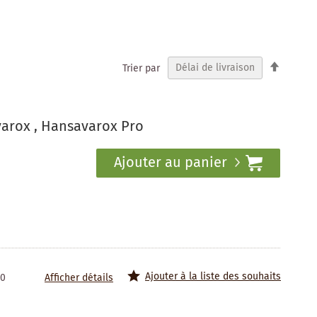
Par
Trier par
ordre
décrois
arox , Hansavarox Pro
Ajouter au panier
Ajouter à la liste des souhaits
20
Afficher détails