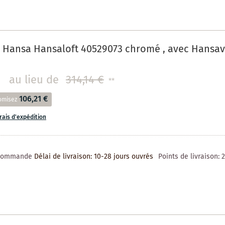
 Hansa Hansaloft 40529073 chromé , avec Hansav
au lieu de
314,14 €
**
106,21 €
omisez
frais d'expédition
 commande
Délai de livraison: 10-28 jours ouvrés
Points de livraison: