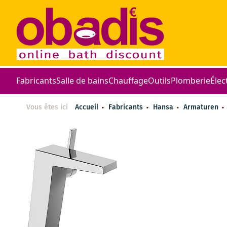
Fabricants
Salle de bains
Chauffage
Outils
Plomberie
Élec
Vous êtes ici
Accueil
Fabricants
Hansa
Armaturen