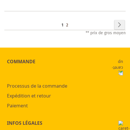
LISTE
DES
Page
Pag
Sui
Vous
Page
1
2
SOUHAITS
** prix de gros moyen
lisez
actuellement
la
COMMANDE
page
Processus de la commande
Expédition et retour
Paiement
INFOS LÉGALES