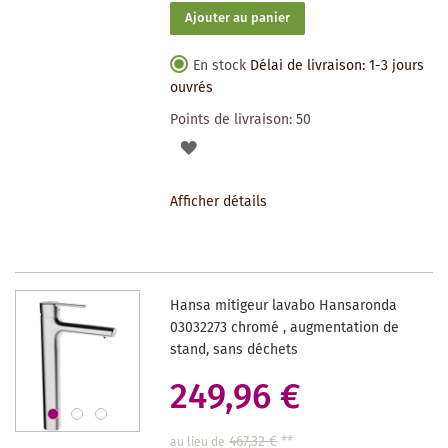
Ajouter au panier
En stock
Délai de livraison: 1-3 jours
ouvrés
Points de livraison:
50
AJOUTER
À
Afficher détails
LA
LISTE
DES
Hansa mitigeur lavabo Hansaronda
SOUHAITS
03032273 chromé , augmentation de
stand, sans déchets
249,96 €
467,32 €
**
au lieu de