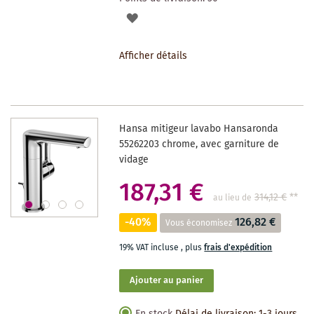
AJOUTER
À
Afficher détails
LA
LISTE
DES
Hansa mitigeur lavabo Hansaronda
SOUHAITS
55262203 chrome, avec garniture de
vidage
187,31 €
314,12 €
**
au lieu de
-40%
126,82 €
Vous économisez
19% VAT incluse
,
plus
frais d'expédition
Ajouter au panier
En stock
Délai de livraison: 1-3 jours