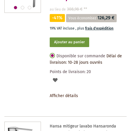
308,98 €
**
au lieu de
-41%
126,29 €
Vous économisez
19% VAT incluse
,
plus
frais d'expédition
Ajouter au panier
Disponible sur commande
Délai de
livraison: 10-28 jours ouvrés
Points de livraison:
20
AJOUTER
À
Afficher détails
LA
LISTE
DES
Hansa mitigeur lavabo Hansaronda
SOUHAITS