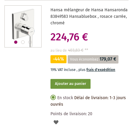
DES
Hansa mélangeur de Hansa Hansaronda
SOUHAITS
83849583 Hansabluebox , rosace carrée,
chromé
224,76 €
403,83 €
**
au lieu de
-44%
179,07 €
Vous économisez
19% VAT incluse
,
plus
frais d'expédition
Ajouter au panier
En stock
Délai de livraison: 1-3 jours
ouvrés
Points de livraison:
20
AJOUTER
À