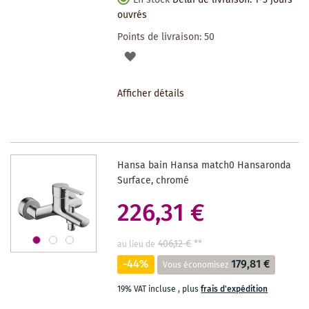
ouvrés
Points de livraison:
50
AJOUTER
À
Afficher détails
LA
LISTE
DES
Hansa bain Hansa match0 Hansaronda
SOUHAITS
Surface, chromé
226,31 €
406,12 €
**
au lieu de
-44%
179,81 €
Vous économisez
19% VAT incluse
,
plus
frais d'expédition