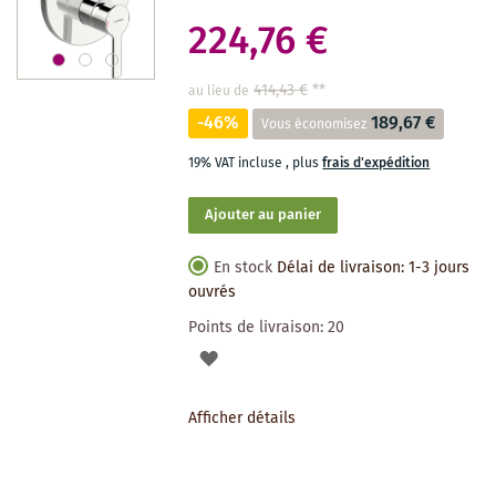
224,76 €
414,43 €
**
au lieu de
-46%
189,67 €
Vous économisez
19% VAT incluse
,
plus
frais d'expédition
Ajouter au panier
En stock
Délai de livraison: 1-3 jours
ouvrés
Points de livraison:
20
AJOUTER
À
Afficher détails
LA
LISTE