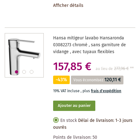
Afficher détails
LA
LISTE
DES
Hansa mitigeur lavabo Hansaronda
SOUHAITS
03082273 chromé , sans garniture de
vidange , avec tuyaux flexibles
157,85 €
277,96 €
**
au lieu de
-43%
120,11 €
Vous économisez
19% VAT incluse
,
plus
frais d'expédition
Ajouter au panier
En stock
Délai de livraison: 1-3 jours
ouvrés
Points de livraison:
50