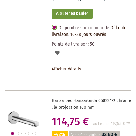
Ajouter au panier
Disponible sur commande
Délai de
livraison: 10-28 jours ouvrés
Points de livraison:
50
AJOUTER
À
Afficher détails
LA
LISTE
DES
Hansa bec Hansaronda 05822172 chromé
SOUHAITS
, la projection 180 mm
114,75 €
197,55 €
**
au lieu de
-42%
82,80 €
Vous économisez