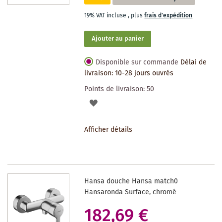
19% VAT incluse
,
plus
frais d'expédition
Ajouter au panier
Disponible sur commande
Délai de
livraison: 10-28 jours ouvrés
Points de livraison:
50
AJOUTER
À
Afficher détails
LA
LISTE
DES
Hansa douche Hansa match0
SOUHAITS
Hansaronda Surface, chromé
182,69 €