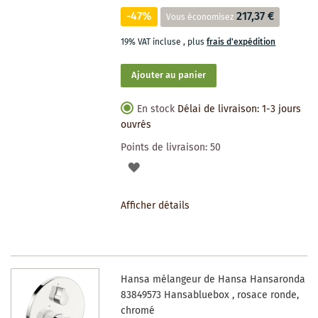
-47%
217,37 €
Vous économisez
19% VAT incluse
,
plus
frais d'expédition
Ajouter au panier
En stock
Délai de livraison: 1-3 jours
ouvrés
Points de livraison:
50
AJOUTER
À
Afficher détails
LA
LISTE
DES
Hansa mélangeur de Hansa Hansaronda
SOUHAITS
83849573 Hansabluebox , rosace ronde,
chromé