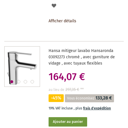
AJOUTER
À
Afficher détails
LA
LISTE
DES
Hansa mitigeur lavabo Hansaronda
SOUHAITS
03092273 chromé , avec garniture de
vidage , avec tuyaux flexibles
164,07 €
297,35 €
**
au lieu de
-45%
133,28 €
Vous économisez
19% VAT incluse
,
plus
frais d'expédition
Ajouter au panier