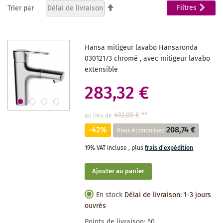
Par
Filtres
Trier par
ordre
actuellement
décroissant
la
Hansa mitigeur lavabo Hansaronda
page
03012173 chromé , avec mitigeur lavabo
extensible
283,32 €
492,05 €
**
au lieu de
-42%
208,74 €
Vous économisez
19% VAT incluse
,
plus
frais d'expédition
Ajouter au panier
En stock
Délai de livraison: 1-3 jours
ouvrés
Points de livraison:
50