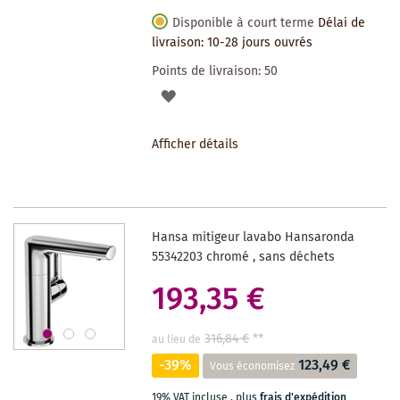
Disponible à court terme
Délai de
livraison: 10-28 jours ouvrés
Points de livraison:
50
AJOUTER
À
Afficher détails
LA
LISTE
DES
Hansa mitigeur lavabo Hansaronda
SOUHAITS
55342203 chromé , sans déchets
193,35 €
316,84 €
**
au lieu de
-39%
123,49 €
Vous économisez
19% VAT incluse
,
plus
frais d'expédition