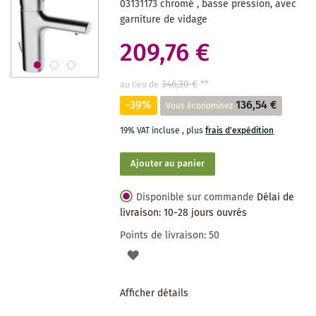
03131173 chromé , basse pression, avec
garniture de vidage
209,76 €
346,30 €
**
au lieu de
-39%
136,54 €
Vous économisez
19% VAT incluse
,
plus
frais d'expédition
Ajouter au panier
Disponible sur commande
Délai de
livraison: 10-28 jours ouvrés
Points de livraison:
50
AJOUTER
À
Afficher détails
LA