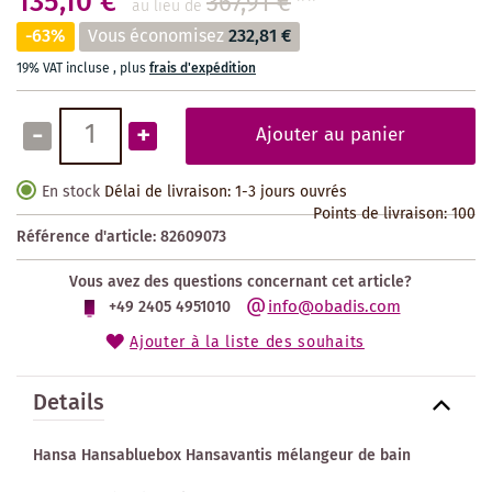
135,10 €
367,91 €
**
au lieu de
-63%
Vous économisez
232,81 €
19% VAT incluse
,
plus
frais d'expédition
-
+
Ajouter au panier
En stock
Délai de livraison: 1-3 jours ouvrés
Points de livraison:
100
Référence d'article:
82609073
Vous avez des questions concernant cet article?
info@obadis.com
+49 2405 4951010
Ajouter à la liste des souhaits
Details
Hansa Hansabluebox Hansavantis mélangeur de bain