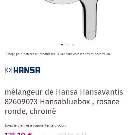
Skip
L'image peut différer du produit réel.
Livré sans accessoires et décoration.
to
the
beginning
of
the
images
mélangeur de Hansa Hansavantis
gallery
82609073 Hansabluebox , rosace
ronde, chromé
Soyez le premier à commenter ce produit