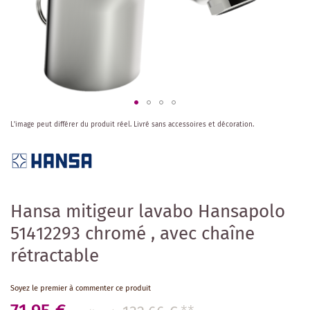
Skip
L'image peut différer du produit réel.
Livré sans accessoires et décoration.
to
the
beginning
of
the
images
Hansa mitigeur lavabo Hansapolo
gallery
51412293 chromé , avec chaîne
rétractable
Soyez le premier à commenter ce produit