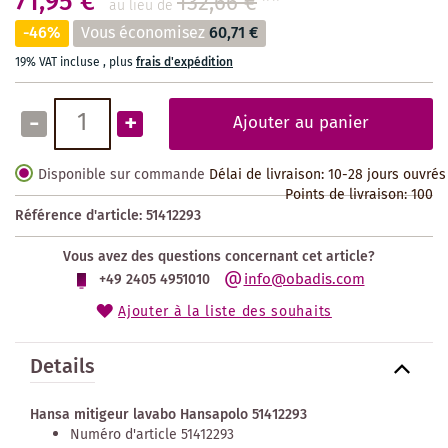
71,95 €
132,66 €
**
au lieu de
-46%
Vous économisez
60,71 €
19% VAT incluse
,
plus
frais d'expédition
-
+
Ajouter au panier
Disponible sur commande
Délai de livraison: 10-28 jours ouvrés
Points de livraison:
100
Référence d'article:
51412293
Vous avez des questions concernant cet article?
info@obadis.com
+49 2405 4951010
Ajouter à la liste des souhaits
Details
Hansa mitigeur lavabo Hansapolo 51412293
Numéro d'article 51412293