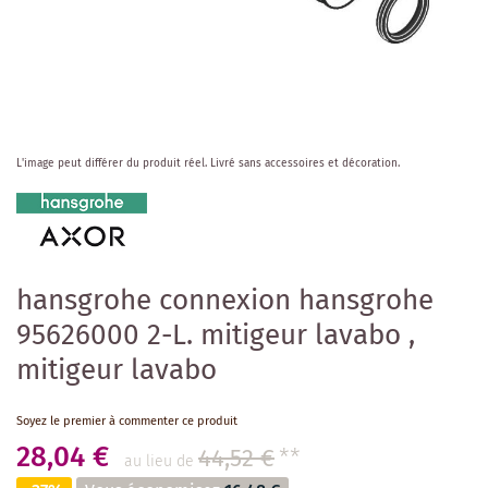
Skip
L'image peut différer du produit réel.
Livré sans accessoires et décoration.
to
the
beginning
of
the
images
hansgrohe connexion hansgrohe
gallery
95626000 2-L. mitigeur lavabo ,
mitigeur lavabo
Soyez le premier à commenter ce produit
28,04 €
44,52 €
**
au lieu de