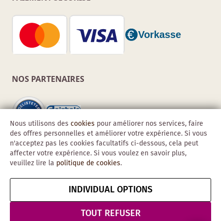
NOS PARTENAIRES
Nous utilisons des
cookies
pour améliorer nos services, faire
des offres personnelles et améliorer votre expérience. Si vous
n'acceptez pas les cookies facultatifs ci-dessous, cela peut
affecter votre expérience. Si vous voulez en savoir plus,
veuillez lire la
politique de cookies
.
INDIVIDUAL OPTIONS
Copyright © 2026 Obadis GmbH
Mentions
CGV
Confidentialité
Résilier le contrat
TOUT REFUSER
légales
& Sécurité