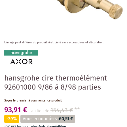
Skip
L'image peut différer du produit réel.
Livré sans accessoires et décoration.
to
the
beginning
of
the
images
hansgrohe cire thermoélément
gallery
92601000 9/86 à 8/98 parties
Soyez le premier à commenter ce produit
93,91 €
154,43 €
**
au lieu de
-39%
Vous économisez
60,51 €