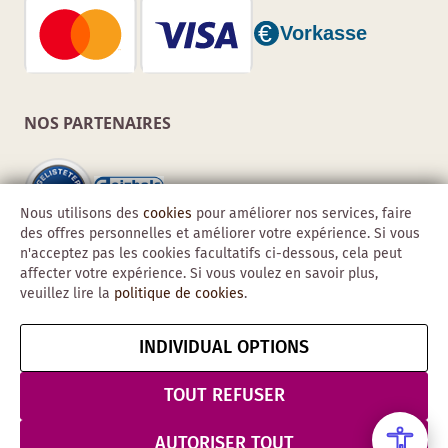
NOS PARTENAIRES
Nous utilisons des
cookies
pour améliorer nos services, faire
des offres personnelles et améliorer votre expérience. Si vous
n'acceptez pas les cookies facultatifs ci-dessous, cela peut
affecter votre expérience. Si vous voulez en savoir plus,
veuillez lire la
politique de cookies
.
INDIVIDUAL OPTIONS
Copyright © 2026 Obadis GmbH
Mentions
CGV
Confidentialité
Résilier le contrat
TOUT REFUSER
légales
& Sécurité
AUTORISER TOUT