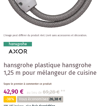
Skip
L'image peut différer du produit réel.
Livré sans accessoires et décoration.
to
the
beginning
of
the
images
hansgrohe plastique hansgrohe
gallery
1,25 m pour mélangeur de cuisine
Soyez le premier à commenter ce produit
42,90 €
69,28 €
**
au lieu de
-38%
Vous économisez
26,38 €