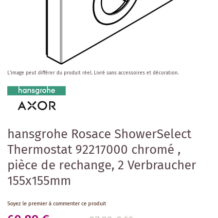
Skip
L'image peut différer du produit réel.
Livré sans accessoires et décoration.
to
the
beginning
of
the
images
hansgrohe Rosace ShowerSelect
gallery
Thermostat 92217000 chromé ,
pièce de rechange, 2 Verbraucher
155x155mm
Soyez le premier à commenter ce produit