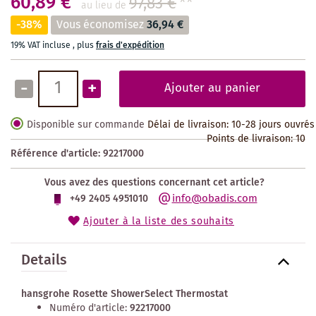
60,89 €
97,83 €
**
au lieu de
-38%
Vous économisez
36,94 €
19% VAT incluse
,
plus
frais d'expédition
-
+
Ajouter au panier
Disponible sur commande
Délai de livraison: 10-28 jours ouvrés
Points de livraison:
10
Référence d'article:
92217000
Vous avez des questions concernant cet article?
info@obadis.com
+49 2405 4951010
Ajouter à la liste des souhaits
Details
hansgrohe Rosette ShowerSelect Thermostat
Numéro d'article:
92217000