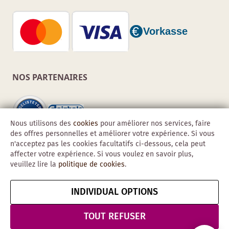
NOS PARTENAIRES
Nous utilisons des
cookies
pour améliorer nos services, faire
des offres personnelles et améliorer votre expérience. Si vous
n'acceptez pas les cookies facultatifs ci-dessous, cela peut
affecter votre expérience. Si vous voulez en savoir plus,
veuillez lire la
politique de cookies
.
INDIVIDUAL OPTIONS
Copyright © 2026 Obadis GmbH
Mentions
CGV
Confidentialité
Résilier le contrat
TOUT REFUSER
légales
& Sécurité