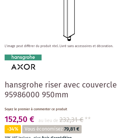
Skip
L'image peut différer du produit réel.
Livré sans accessoires et décoration.
to
the
beginning
of
the
images
hansgrohe riser avec couvercle
gallery
95986000 950mm
Soyez le premier à commenter ce produit
152,50 €
232,31 €
**
au lieu de
-34%
Vous économisez
79,81 €